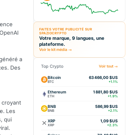
gence
FAITES VOTRE PUBLICITÉ SUR
d'OpenAI
SPAZIOCRYPTO
Votre marque, 9 langues, une
plateforme.
Voir le kit média →
 généré a
Top Crypto
Voir tout →
ces. Des
Bitcoin
63 466,00 $US
BTC
+1.1%
Ethereum
1 881,80 $US
ETH
+1.9%
n croyant
BNB
586,99 $US
me. Les
BNB
+2.1%
, qui
XRP
1,09 $US
XRP
+2.3%
ral.