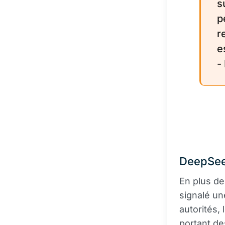
s
p
r
e
-
DeepSee
En plus de
signalé un
autorités,
portant d