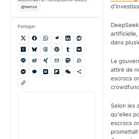
d'investis
@hamza
DeepSeek a
Partager
artificiel
dans plusi
Le gouvern
attiré de 
escrocs on
crowdfundi
Selon les 
qu'elles p
escrocs on
promettait