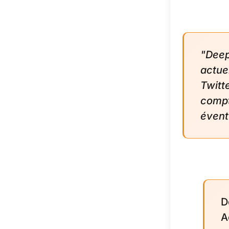
"Deep
actue
Twitt
compte
évent
D
A