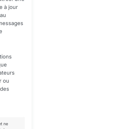
e à jour
 au
s messages
e
tions
que
ateurs
r ou
 des
et ne