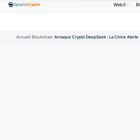
Web3
B
Ethereum
1 880,58 $US
Tether
0,9991 $US
BNB
%
ETH
↑1.90%
USDT
↑0.00%
BNB
Accueil
/
Blockchain
/
Arnaque Crypto DeepSeek : La Chine Alerte