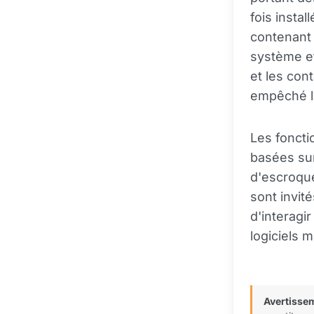
fois instal
contenant 
système et
et les con
empêché les
Les foncti
basées sur 
d'escroque
sont invit
d'interagi
logiciels m
Avertisse