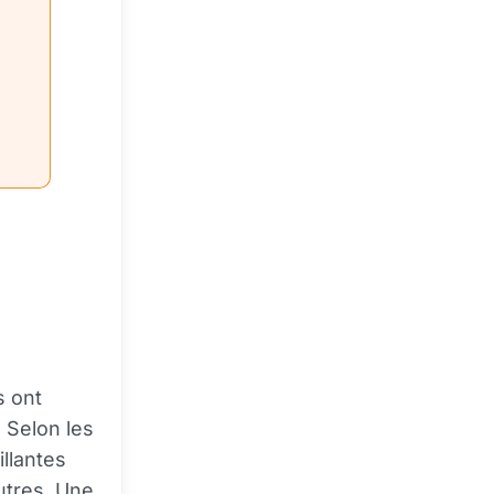
s ont
 Selon les
illantes
utres. Une