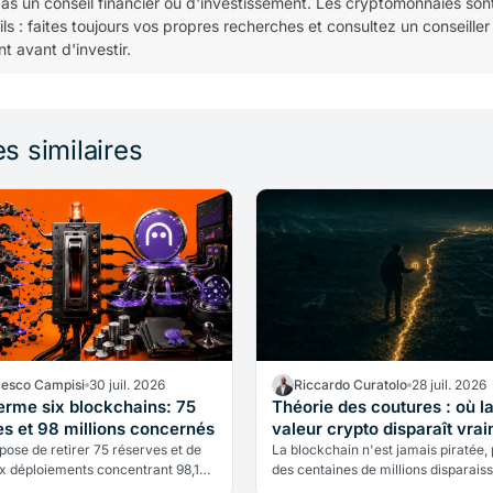
pas un conseil financier ou d'investissement. Les cryptomonnaies son
tils : faites toujours vos propres recherches et consultez un conseiller
t avant d'investir.
es similaires
cesco Campisi
30 juil. 2026
Riccardo Curatolo
28 juil. 2026
erme six blockchains: 75
Théorie des coutures : où l
es et 98 millions concernés
valeur crypto disparaît vra
ose de retirer 75 réserves et de
La blockchain n'est jamais piratée,
ix déploiements concentrant 98,1
des centaines de millions disparaiss
de dollars. Le multichain entre dans
modèle SpazioCrypto identifie les tr