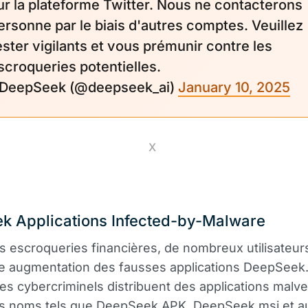
ur la plateforme Twitter. Nous ne contacterons
ersonne par le biais d'autres comptes. Veuillez
ester vigilants et vous prémunir contre les
scroqueries potentielles.
 DeepSeek (@deepseek_ai)
January 10, 2025
X
k Applications Infected-by-Malware
s escroqueries financières, de nombreux utilisateur
e augmentation des fausses applications DeepSeek.
 les cybercriminels distribuent des applications malve
es noms tels que DeepSeek.APK, DeepSeek.msi et a