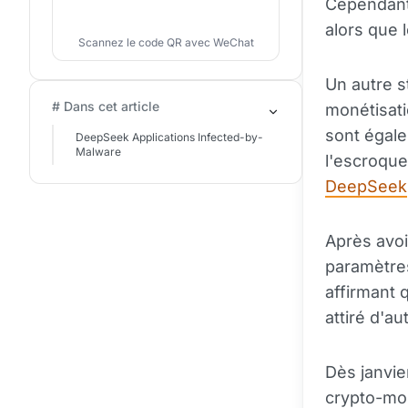
Cependant,
alors que l
Scannez le code QR avec WeChat
Un autre s
# Dans cet article
monétisati
sont égale
DeepSeek Applications Infected-by-
Malware
l'escroque
DeepSeek
Après avoi
paramètres
affirmant 
attiré d'a
Dès janvie
crypto-mon