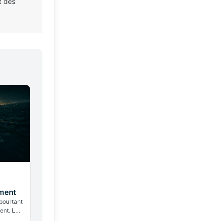
t des
a
iment
 pourtant
ent. Le
ois