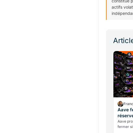
constitue 
actifs vola
indépendan
Articl
Fran
Aave f
réserv
Aave prop
fermer s
millions 