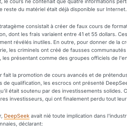
 le cours ne contenait que quatre informations pert
e reste du matériel était déjà disponible sur Internet.
tratagème consistait à créer de faux cours de format
on, dont les frais variaient entre 41 et 55 dollars. Ce
ment révélés inutiles. En outre, pour donner de la cré
rie, les criminels ont créé de fausses communautés
, les présentant comme des groupes officiels de l'en
r fait la promotion de cours avancés et de prétendu
 de qualification, les escrocs ont présenté DeepS
qu'il était soutenu par des investissements solides. C
utres investisseurs, qui ont finalement perdu tout leur
r,
DeepSeek
avait nié toute implication dans l'indust
naies, déclarant: