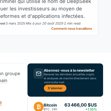
riminel qui utilise le nom de DeepSeek
uer les investisseurs au moyen de
eformes et d'applications infectées.
3 mars 2025
Mis à jour 20 août 2025
2 min read
med
Comment nous travaillons
Abonnez-vous à la newsletter
'un groupe
Recevez les dernières actualités crypto
et analyses de marché directement dans
hain
votre boîte mail.
S'abonner
a
63 466,00 $US
Bitcoin
₿
BTC · 24h
+1.10%