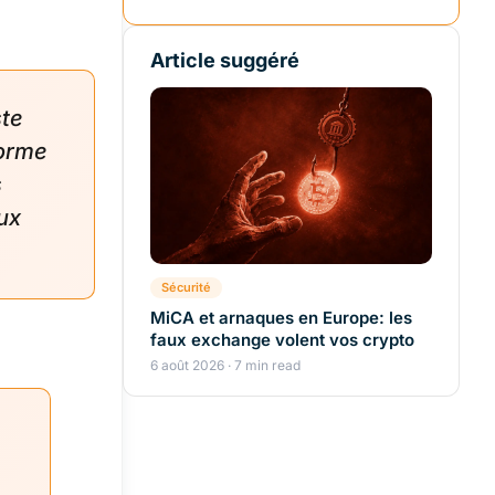
Article suggéré
ste
forme
s
aux
Sécurité
MiCA et arnaques en Europe: les
faux exchange volent vos crypto
6 août 2026 · 7 min read