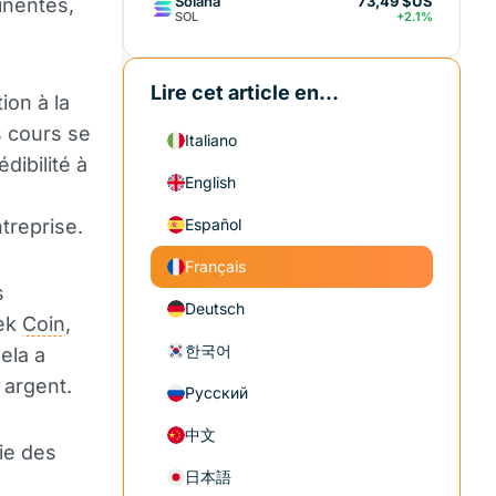
Solana
73,49 $US
inentes,
SOL
+2.1%
Lire cet article en...
ion à la
s cours se
Italiano
dibilité à
English
treprise.
Español
Français
s
Deutsch
eek
Coin
,
한국어
ela a
 argent.
Русский
中文
rie des
日本語