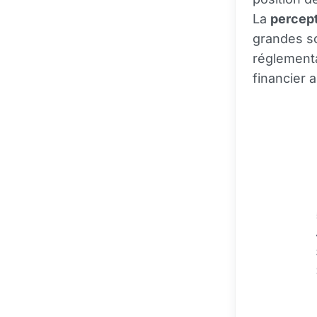
La
percept
grandes so
réglementa
financier 