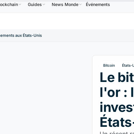
lockchain
Guides
News Monde
Événements
NB
586,64 $US
USDC
0,9995 $US
XRP
1,09 $US
BNB
↑2.10%
USDC
↑0.00%
XRP
↑2
issements aux États-Unis
Bitcoin
États-
Le bi
l'or :
inves
États
Un récent r