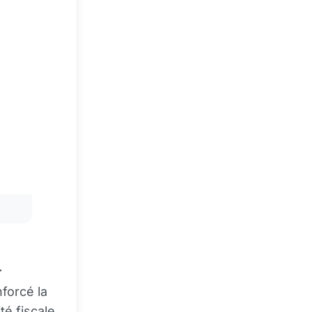
r
nforcé la
té fiscale.