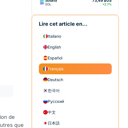
Solana
73,49 $US
SOL
+2.1%
Lire cet article en...
Italiano
English
Español
Français
Deutsch
한국어
Русский
中文
ion de
日本語
autres que