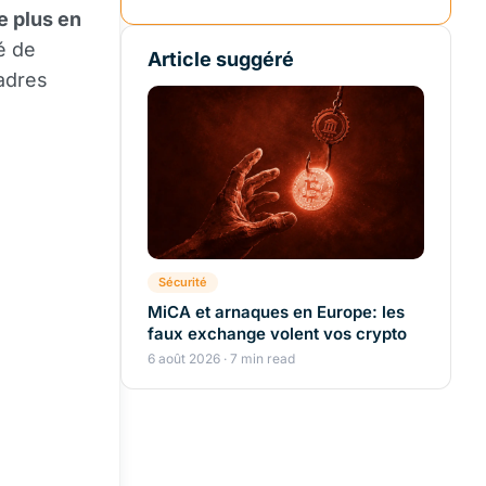
e plus en
ré de
Article suggéré
cadres
Sécurité
MiCA et arnaques en Europe: les
faux exchange volent vos crypto
6 août 2026 · 7 min read