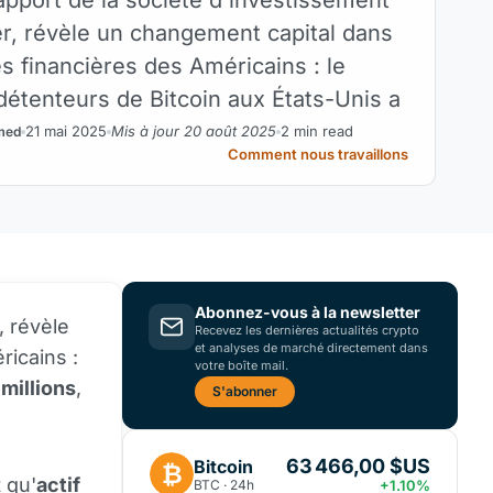
ver, révèle un changement capital dans
s financières des Américains : le
étenteurs de Bitcoin aux États-Unis a
21 mai 2025
Mis à jour 20 août 2025
2 min read
med
Comment nous travaillons
Abonnez-vous à la newsletter
, révèle
Recevez les dernières actualités crypto
et analyses de marché directement dans
ricains :
votre boîte mail.
millions
,
S'abonner
63 466,00 $US
Bitcoin
₿
 qu'
actif
BTC · 24h
+1.10%