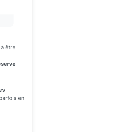
 à être
éserve
es
parfois en