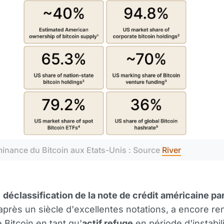
inance du Bitcoin aux Etats-Unis : Source 
River
e
déclassification de la note de crédit américaine pa
 après un siècle d'excellentes notations, a encore re
 Bitcoin en tant qu'
actif refuge
en période d'instabili