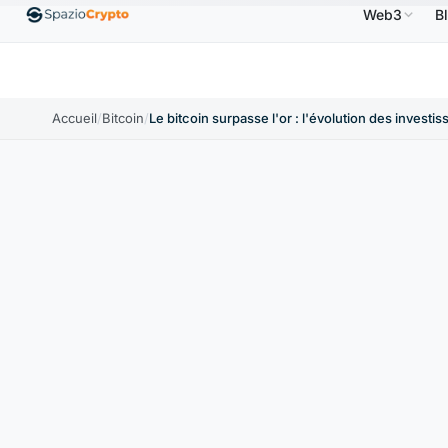
Web3
B
S
Ethereum
1 880,58 $US
Tether
0,9991 $US
B
↑1.10%
ETH
↑1.90%
USDT
↑0.00%
Accueil
/
Bitcoin
/
Le bitcoin surpasse l'or : l'évolution des invest