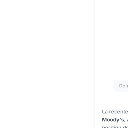
Dom
La récent
Moody's
,
position de