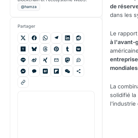
de réserv
@hamza
dans les 
Partager
Le rapport
à l'avant-
américain
entrepris
mondiales 
La combin
solidifié 
l'industri