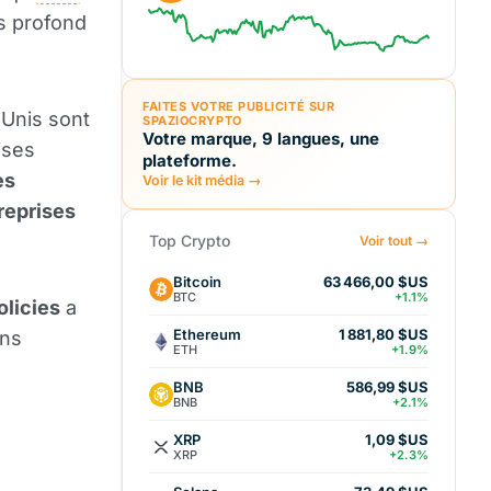
s profond
FAITES VOTRE PUBLICITÉ SUR
-Unis sont
SPAZIOCRYPTO
Votre marque, 9 langues, une
ises
plateforme.
es
Voir le kit média →
reprises
Top Crypto
Voir tout →
Bitcoin
63 466,00 $US
BTC
+1.1%
licies
a
Ethereum
1 881,80 $US
ans
ETH
+1.9%
BNB
586,99 $US
BNB
+2.1%
XRP
1,09 $US
XRP
+2.3%