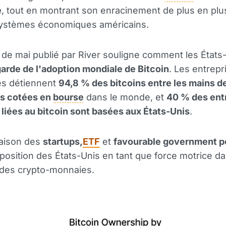
e
, tout en montrant son enracinement de plus en plu
systèmes économiques américains.
 de mai publié par River souligne comment les États
garde de l'adoption mondiale de Bitcoin
. Les entrepr
es détiennent
94,8 % des bitcoins entre les mains d
es cotées en
bourse
dans le monde, et
40 % des ent
liées au bitcoin sont basées aux États-Unis
.
aison des
startups,
ETF
et
favourable government po
la position des États-Unis en tant que force motrice d
e des crypto-monnaies.