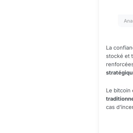
Ana
La confian
stocké et 
renforcées
stratégiqu
Le bitcoin
traditionn
cas d'ince