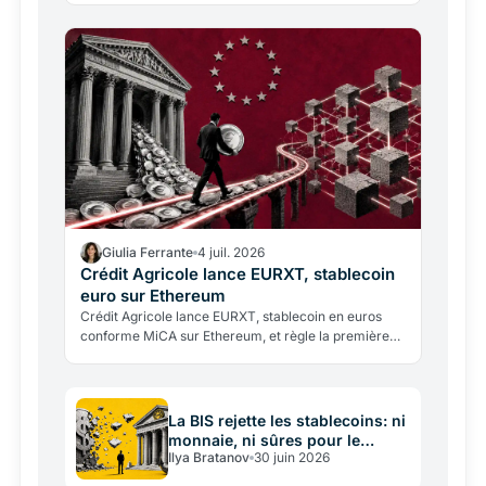
Giulia Ferrante
4 juil. 2026
Crédit Agricole lance EURXT, stablecoin
euro sur Ethereum
Crédit Agricole lance EURXT, stablecoin en euros
conforme MiCA sur Ethereum, et règle la première
souscription européenne d'un fonds UCITS tokenisé.
La BIS rejette les stablecoins: ni
monnaie, ni sûres pour le
Ilya Bratanov
30 juin 2026
système