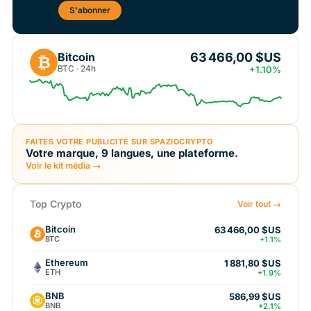
S'abonner
63 466,00 $US
Bitcoin
₿
BTC · 24h
+1.10%
FAITES VOTRE PUBLICITÉ SUR SPAZIOCRYPTO
Votre marque, 9 langues, une plateforme.
Voir le kit média →
Top Crypto
Voir tout →
Bitcoin
63 466,00 $US
BTC
+1.1%
Ethereum
1 881,80 $US
ETH
+1.9%
BNB
586,99 $US
BNB
+2.1%