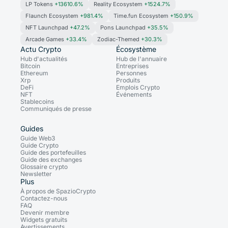
LP Tokens
+13610.6%
Reality Ecosystem
+1524.7%
Flaunch Ecosystem
+981.4%
Time.fun Ecosystem
+150.9%
NFT Launchpad
+47.2%
Pons Launchpad
+35.5%
Arcade Games
+33.4%
Zodiac-Themed
+30.3%
Actu Crypto
Écosystème
Hub d'actualités
Hub de l'annuaire
Bitcoin
Entreprises
Ethereum
Personnes
Xrp
Produits
DeFi
Emplois Crypto
NFT
Événements
Stablecoins
Communiqués de presse
Guides
Guide Web3
Guide Crypto
Guide des portefeuilles
Guide des exchanges
Glossaire crypto
Newsletter
Plus
À propos de SpazioCrypto
Contactez-nous
FAQ
Devenir membre
Widgets gratuits
Avertissements