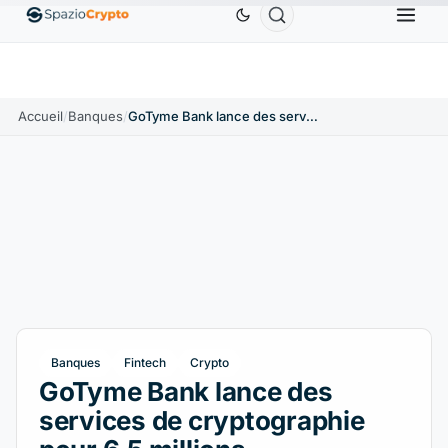
S
Ethereum
1 880,58 $US
Tether
0,9991 $US
B
↑1.10%
ETH
↑1.90%
USDT
↑0.00%
Accueil
/
Banques
/
GoTyme Bank lance des services de cryptographie pour 6,5 millions d'utilisateurs philippins
Banques
Fintech
Crypto
GoTyme Bank lance des
services de cryptographie