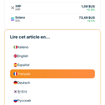
XRP
1,09 $US
XRP
+2.3%
Solana
73,49 $US
SOL
+2.1%
Lire cet article en...
Italiano
English
Español
Français
Deutsch
한국어
Русский