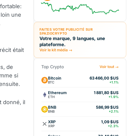
fortable:
 loin une
,
FAITES VOTRE PUBLICITÉ SUR
SPAZIOCRYPTO
Votre marque, 9 langues, une
plateforme.
écit était
Voir le kit média →
s, de
Top Crypto
Voir tout →
omme si
Bitcoin
63 466,00 $US
BTC
+1.1%
ensuite.
Ethereum
1 881,80 $US
ETH
+1.9%
 donné, il
BNB
586,99 $US
BNB
+2.1%
XRP
1,09 $US
XRP
+2.3%