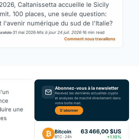
 2026, Caltanissetta accueille le Sicily
it. 100 places, une seule question:
t l'avenir numérique du sud de l'Italie?
31 mai 2026
Mis à jour 24 juil. 2026
16 min read
uratolo
Comment nous travaillons
Abonnez-vous à la newsletter
d'un
Recevez les dernières actualités crypto
et analyses de marché directement dans
ence
votre boîte mail.
oduire une
S'abonner
res
63 466,00 $US
Bitcoin
₿
BTC · 24h
+1.10%