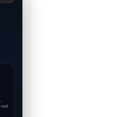
,
e sud