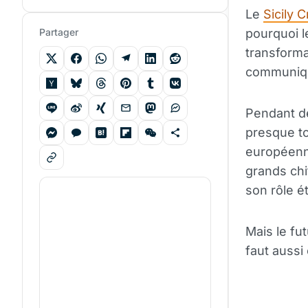
Le
Sicily 
Partager
pourquoi le
transformat
communique
Pendant des
presque to
européenn
grands chi
son rôle é
Mais le fu
faut aussi