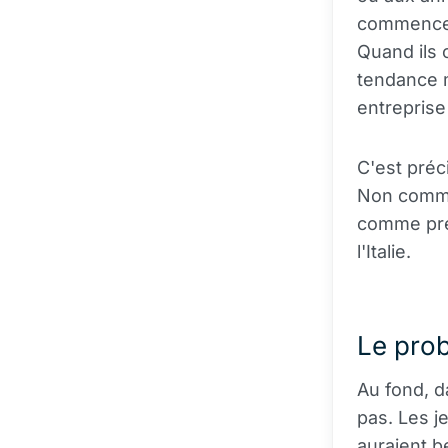
commencent
Quand ils
tendance 
entreprise
C'est préc
Non comme
comme pr
l'Italie.
Le prob
Au fond, 
pas. Les j
auraient 