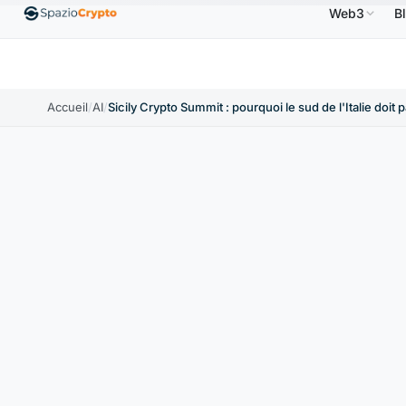
Web3
B
Ethereum
1 880,58 $US
Tether
0,9991 $US
BN
1.10%
ETH
↑1.90%
USDT
↑0.00%
Accueil
/
AI
/
Sicily Crypto Summit : pourquoi le sud de l'Italie doit