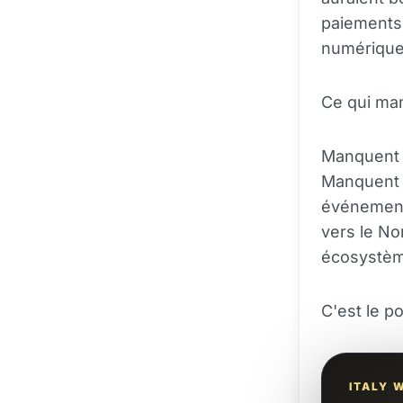
paiements,
numérique
Ce qui man
Manquent l
Manquent l
événements
vers le No
écosystèm
C'est le po
ITALY 