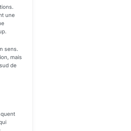
tions.
nt une
ne
up.
on sens.
on, mais
 sud de
nquent
qui
s