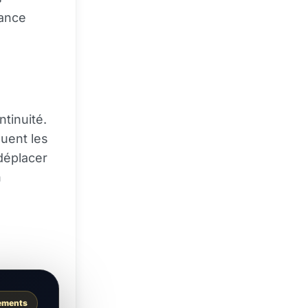
nance
tinuité.
uent les
déplacer
n
ements