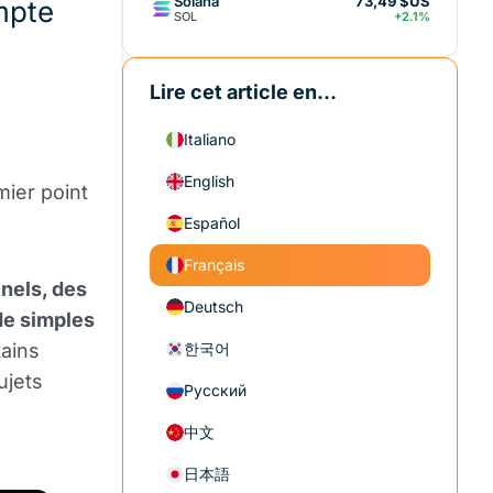
Solana
73,49 $US
mpte
SOL
+2.1%
Lire cet article en...
Italiano
English
mier point
Español
Français
nnels, des
Deutsch
de simples
tains
한국어
ujets
Русский
中文
日本語