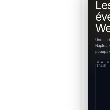
Le
év
We
Une cart
Naples, 
popups e
CHARGE
ITALIE