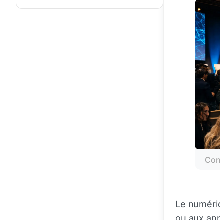
Con
Le numériq
ou aux ann