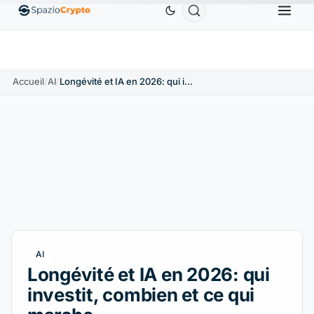
S
Ethereum
1 880,58 $US
Tether
0,9991 $US
B
↑1.10%
ETH
↑1.90%
USDT
↑0.00%
Accueil
/
AI
/
Longévité et IA en 2026: qui investit, combien et ce qui marche
AI
Longévité et IA en 2026: qui
investit, combien et ce qui