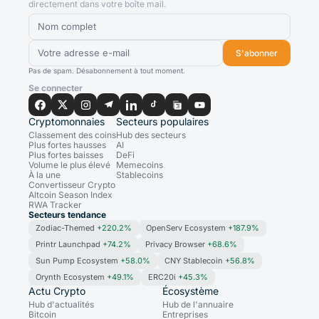
directement dans votre boîte mail.
S'abonner
Pas de spam. Désabonnement à tout moment.
Se connecter
Cryptomonnaies
Secteurs populaires
Classement des coins
Hub des secteurs
Plus fortes hausses
AI
Plus fortes baisses
DeFi
Volume le plus élevé
Memecoins
À la une
Stablecoins
Convertisseur Crypto
Altcoin Season Index
RWA Tracker
Secteurs tendance
Zodiac-Themed
+220.2%
OpenServ Ecosystem
+187.9%
Printr Launchpad
+74.2%
Privacy Browser
+68.6%
Sun Pump Ecosystem
+58.0%
CNY Stablecoin
+56.8%
Orynth Ecosystem
+49.1%
ERC20i
+45.3%
Actu Crypto
Écosystème
Hub d'actualités
Hub de l'annuaire
Bitcoin
Entreprises