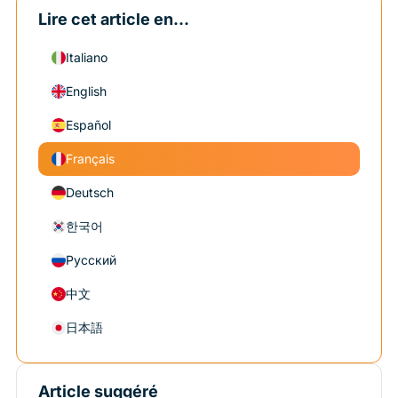
Lire cet article en...
Italiano
English
Español
Français
Deutsch
한국어
Русский
中文
日本語
Article suggéré