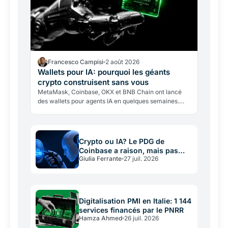
Francesco Campisi
2 août 2026
Wallets pour IA: pourquoi les géants
crypto construisent sans vous
MetaMask, Coinbase, OKX et BNB Chain ont lancé
des wallets pour agents IA en quelques semaines.
Pourquoi cette course, quels risques cache
l'enthousiasme?
Crypto ou IA? Le PDG de
Coinbase a raison, mais pas
Giulia Ferrante
27 juil. 2026
sans intérêt
Digitalisation PMI en Italie: 1 144
services financés par le PNRR
Hamza Ahmed
26 juil. 2026