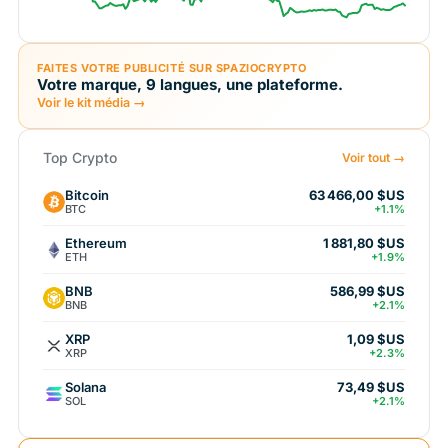
FAITES VOTRE PUBLICITÉ SUR SPAZIOCRYPTO
Votre marque, 9 langues, une plateforme.
Voir le kit média →
Top Crypto
Voir tout →
Bitcoin
63 466,00 $US
BTC
+1.1%
Ethereum
1 881,80 $US
ETH
+1.9%
BNB
586,99 $US
BNB
+2.1%
XRP
1,09 $US
XRP
+2.3%
Solana
73,49 $US
SOL
+2.1%