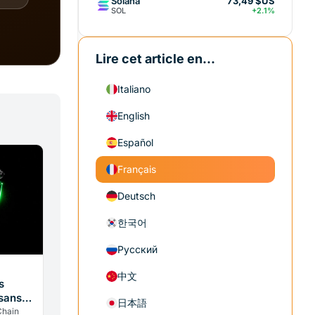
Solana
73,49 $US
SOL
+2.1%
Lire cet article en...
Italiano
English
Español
Français
Deutsch
한국어
Русский
中文
s
 sans
日本語
Chain