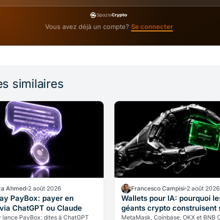
Vous avez déjà un compte?
Se connecter
es similaires
a Ahmed
2 août 2026
Francesco Campisi
2 août 2026
y PayBox: payer en
Wallets pour IA: pourquoi le
 via ChatGPT ou Claude
géants crypto construisent
vous
lance PayBox: dites à ChatGPT
MetaMask, Coinbase, OKX et BNB 