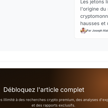
Les jetons li
l'origine d
cryptomonna
hausses et u
Par Joseph Ala
Débloquez l'article complet
s illimité à des recherches crypto premium, des analyses d'ex
et des rapports exclusifs.