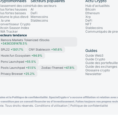
Cryptomonnaies
Secteurs populaires
Actu Crypto
lassement des coins
Hub des secteurs
Hub d'actualités
lus fortes hausses
AI
Bitcoin
lus fortes baisses
DeFi
Ethereum
olume le plus élevé
Memecoins
Xrp
 la une
Stablecoins
DeFi
onvertisseur Crypto
NFT
ltcoin Season Index
Stablecoins
WA Tracker
Communiqués de pre
ecteurs tendance
Remora Markets Tokenized rStocks
+34363391478.5%
SPL22
+1301.7%
CNY Stablecoin
+141.6%
Guides
Guide Web3
Hookr.fun Ecosystem
+94.9%
Guide Crypto
Pons Launchpad
+55.5%
Guide des portefeuille
Guide des exchanges
Pools Launchpad
+51.5%
Zodiac-Themed
+47.8%
Glossaire crypto
Privacy Browser
+25.2%
Newsletter
ales et la Politique de confidentialité. SpazioCrypto n'a aucune affiliation ni relation av
e constitue pas un conseil financier ou d'investissement. Faites toujours vos propres rech
e. Tous droits réservés.
Conditions d'utilisation
|
Politique de confidentialité