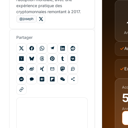
expérience pratique des
cryptomonnaies remontant à 2017.
@joseph
Ar
Partager
A
E
Acc
5
Ann