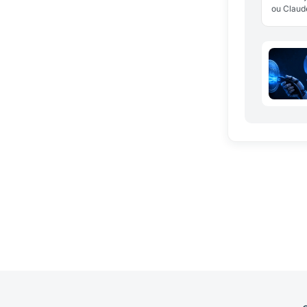
ou Claude
fait avec
clés. Fo