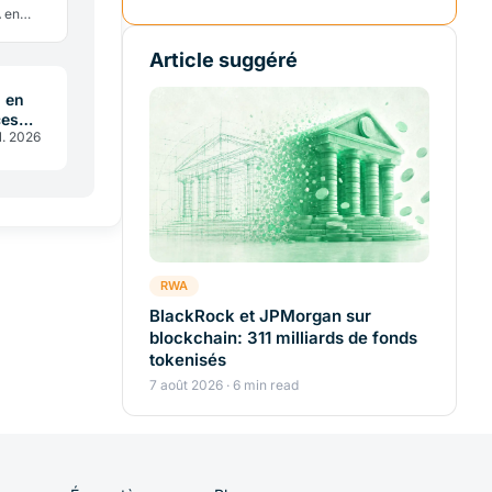
A en
course,
?
Article suggéré
I en
ces
l. 2026
PNRR
RWA
BlackRock et JPMorgan sur
blockchain: 311 milliards de fonds
tokenisés
7 août 2026 · 6 min read