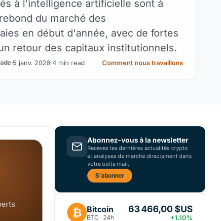
és à l'intelligence artificielle sont à
u rebond du marché des
ies en début d'année, avec de fortes
n retour des capitaux institutionnels.
5 janv. 2026
4 min read
Comment nous travaillons
lade
Abonnez-vous à la newsletter
Recevez les dernières actualités crypto
et analyses de marché directement dans
votre boîte mail.
S'abonner
perts
63 466,00 $US
Bitcoin
₿
BTC · 24h
+1.10%