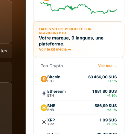
FAITES VOTRE PUBLICITÉ SUR
SPAZIOCRYPTO
Votre marque, 9 langues, une
plateforme.
Voir le kit média →
rtes
Top Crypto
Voir tout →
Bitcoin
63 466,00 $US
BTC
+1.1%
Ethereum
1 881,80 $US
ETH
+1.9%
BNB
586,99 $US
BNB
+2.1%
XRP
1,09 $US
XRP
+2.3%