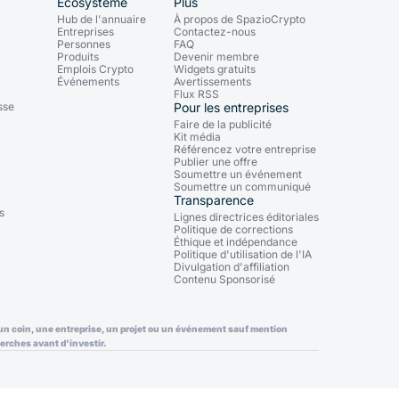
Écosystème
Plus
Hub de l'annuaire
À propos de SpazioCrypto
Entreprises
Contactez-nous
Personnes
FAQ
Produits
Devenir membre
Emplois Crypto
Widgets gratuits
Événements
Avertissements
Flux RSS
sse
Pour les entreprises
Faire de la publicité
Kit média
Référencez votre entreprise
Publier une offre
Soumettre un événement
Soumettre un communiqué
Transparence
s
Lignes directrices éditoriales
Politique de corrections
Éthique et indépendance
Politique d'utilisation de l'IA
Divulgation d'affiliation
Contenu Sponsorisé
ec un coin, une entreprise, un projet ou un événement sauf mention
erches avant d'investir.