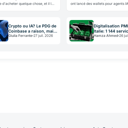
 d'acheter quelque chose, et il le
ont lancé des wallets pour agents I
 de l'argent réel, sans détenir vos
quelques semaines. Pourquoi cette 
nctionnement, leçon…
quels risques cache l'enthousiasme
Crypto ou IA? Le PDG de
Digitalisation PM
Coinbase a raison, mais
Italie: 1 144 servi
Giulia Ferrante
27 juil. 2026
Hamza Ahmed
26 jui
pas sans intérêt
financés par le 