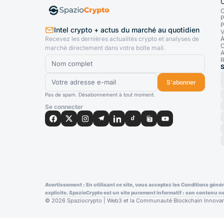
C
P
P
Intel crypto + actus du marché au quotidien
V
Recevez les dernières actualités crypto et analyses de
À
C
marché directement dans votre boîte mail.
A
R
S
S'abonner
Pas de spam. Désabonnement à tout moment.
Se connecter
Avertissement : En utilisant ce site, vous acceptez les Conditions génér
explicite. SpazioCrypto est un site purement informatif : son contenu n
© 2026 Spaziocrypto | Web3 et la Communauté Blockchain Innovant