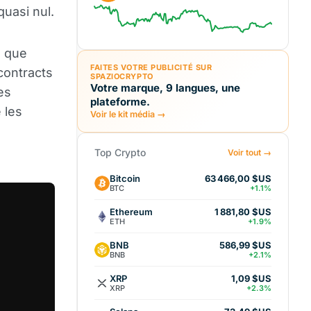
quasi nul.
 que
FAITES VOTRE PUBLICITÉ SUR
contracts
SPAZIOCRYPTO
Votre marque, 9 langues, une
es
plateforme.
 les
Voir le kit média →
Top Crypto
Voir tout →
Bitcoin
63 466,00 $US
BTC
+1.1%
Ethereum
1 881,80 $US
ETH
+1.9%
BNB
586,99 $US
BNB
+2.1%
XRP
1,09 $US
XRP
+2.3%