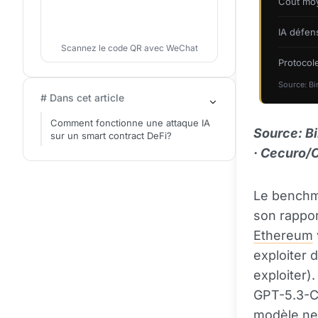
Coût moy
IA défen
Scannez le code QR avec WeChat
Protocol
Source: Bi
# Dans cet article
Comment fonctionne une attaque IA
Source: B
sur un smart contract DeFi?
· Cecuro/C
Le benchm
son rappor
Ethereum
exploiter d
exploiter).
GPT-5.3-C
modèle ne 