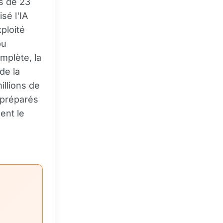
s de 23
sé l'IA
ploité
pu
mplète, la
de la
illions de
 préparés
ent le