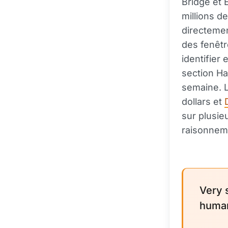
Bridge et
millions de
directemen
des fenêtr
identifier
section Ha
semaine. L
dollars et
sur plusie
raisonneme
Very 
human