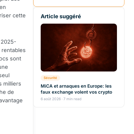
 en
iser cette
Article suggéré
t 2025-
s rentables
rocs sont
une
seul
Sécurité
 milliers
MiCA et arnaques en Europe: les
che de
faux exchange volent vos crypto
6 août 2026 · 7 min read
n avantage