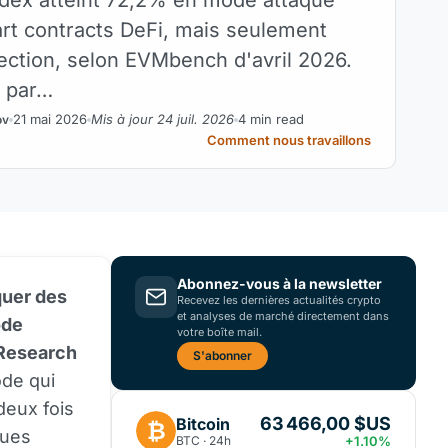
rt contracts DeFi, mais seulement
ction, selon EVMbench d'avril 2026.
$ par…
21 mai 2026
Mis à jour 24 juil. 2026
4 min read
ov
Comment nous travaillons
Abonnez-vous à la newsletter
quer des
Recevez les dernières actualités crypto
et analyses de marché directement dans
ode
votre boîte mail.
 Research
S'abonner
de qui
deux fois
63 466,00 $US
Bitcoin
₿
ques
BTC · 24h
+1.10%