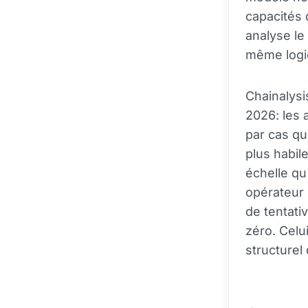
capacités 
analyse le
même logiq
Chainalysi
2026: les 
par cas qu
plus habile
échelle qu
opérateur 
de tentati
zéro. Celu
structurel