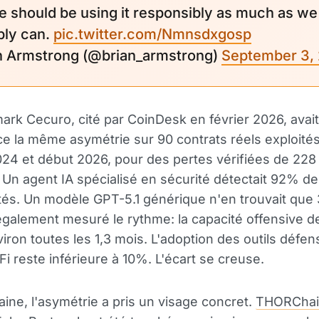
e should be using it responsibly as much as we
bly can.
pic.twitter.com/Nmnsdxgosp
an Armstrong (@brian_armstrong)
September 3,
rk Cecuro, cité par CoinDesk en février 2026, avait
e la même asymétrie sur 90 contrats réels exploités
24 et début 2026, pour des pertes vérifiées de 228 
. Un agent IA spécialisé en sécurité détectait 92% d
ités. Un modèle GPT-5.1 générique n'en trouvait que
galement mesuré le rythme: la capacité offensive de
iron toutes les 1,3 mois. L'adoption des outils défens
Fi reste inférieure à 10%. L'écart se creuse.
ine, l'asymétrie a pris un visage concret.
THORChai