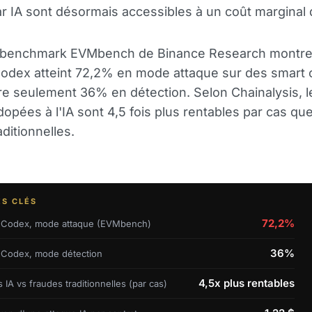
ar IA sont désormais accessibles à un coût marginal 
benchmark EVMbench de Binance Research montre
odex atteint 72,2% en mode attaque sur des smart 
re seulement 36% en détection. Selon Chainalysis, l
opées à l'IA sont 4,5 fois plus rentables par cas que
ditionnelles.
ES CLÉS
72,2%
-Codex, mode attaque (EVMbench)
36%
Codex, mode détection
4,5x plus rentables
IA vs fraudes traditionnelles (par cas)