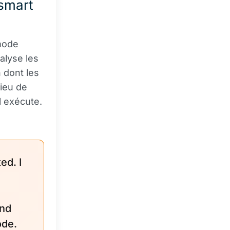
smart
 mode
nalyse les
 dont les
lieu de
il exécute.
ed. I
and
ode.