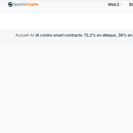
Web3
B
Ethereum
1 880,58 $US
Tether
0,9991 $US
BN
↑1.10%
ETH
↑1.90%
USDT
↑0.00%
Accueil
/
AI
/
IA contre smart contracts: 72,2% en attaque, 36% e