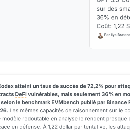
sur des sma
36% en déte
Coût: 1,22 
Par Ilya Bratan
odex atteint un taux de succès de 72,2% pour atta
tracts
DeFi
vulnérables, mais seulement 36% en m
, selon le benchmark EVMbench publié par Binance
026.
Les mêmes capacités de raisonnement sur le co
 modèle redoutable en analyse le rendent presque 
cace en défense. À 1,22 dollar par tentative, les atta