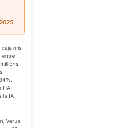
 2025
 déjà mis
 entre
millions
es
 34%.
 l'IA
ifs IA
n
, Verus