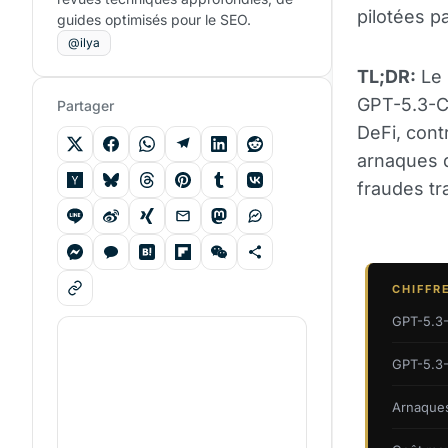
pilotées p
guides optimisés pour le SEO.
@ilya
TL;DR:
Le 
GPT-5.3-C
Partager
DeFi, cont
arnaques d
fraudes tra
CHIFFR
GPT-5.3
GPT-5.3-
Arnaques 