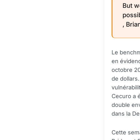
But w
possi
, Bri
Le benchma
en évidenc
octobre 20
de dollars
vulnérabil
Cecuro a é
double env
dans la De
Cette sema