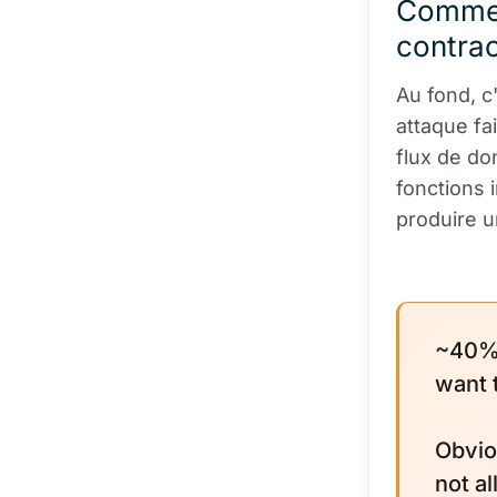
Commen
contrac
Au fond, c
attaque fai
flux de do
fonctions i
produire un
~40% 
want 
Obvio
not a