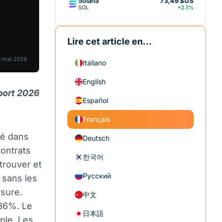
Solana
73,49 $US
SOL
+2.1%
Lire cet article en...
l-mai 2026
Italiano
English
port 2026
Español
Français
ié dans
Deutsch
contrats
한국어
trouver et
Русский
r sans les
esure.
中文
36%. Le
日本語
ple. Les