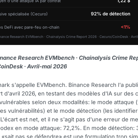
1,22 $
en d'une attaque IA par contrat
92% de détection
sive spécialisée (Cecuro)
<1%
es DeFi avec pare-feu on-chain
nance Research EVMbench · Chainalysis Crime Report 2026 · Cecuro/CoinDesk · Avri
inance Research EVMbench · Chainalysis Crime Re
oinDesk · Avril-mai 2026
ark s'appelle EVMbench. Binance Research l'a publ
t d'avril 2026, en testant des modèles d'IA sur des 
vulnérables selon deux modalités: le mode attaque (
es vulnérabilités) et le mode détection (les identifie
 L'écart est net, et il ne s'agit pas d'une erreur de m
odex en mode attaque: 72,2%. En mode détection: 
«sait pas se défendre» est une formulation trop sim