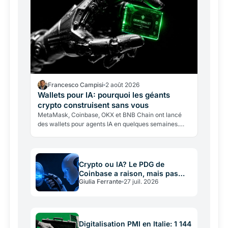
Francesco Campisi
2 août 2026
Wallets pour IA: pourquoi les géants
crypto construisent sans vous
MetaMask, Coinbase, OKX et BNB Chain ont lancé
des wallets pour agents IA en quelques semaines.
Pourquoi cette course, quels risques cache
l'enthousiasme?
Crypto ou IA? Le PDG de
Coinbase a raison, mais pas
Giulia Ferrante
27 juil. 2026
sans intérêt
Digitalisation PMI en Italie: 1 144