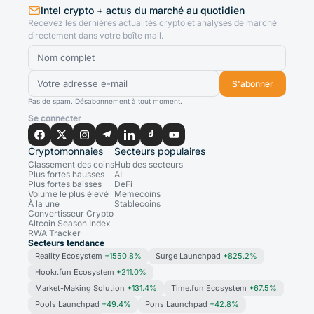
Intel crypto + actus du marché au quotidien
Recevez les dernières actualités crypto et analyses de marché
directement dans votre boîte mail.
S'abonner
Pas de spam. Désabonnement à tout moment.
Se connecter
Cryptomonnaies
Secteurs populaires
Classement des coins
Hub des secteurs
Plus fortes hausses
AI
Plus fortes baisses
DeFi
Volume le plus élevé
Memecoins
À la une
Stablecoins
Convertisseur Crypto
Altcoin Season Index
RWA Tracker
Secteurs tendance
Reality Ecosystem
+1550.8%
Surge Launchpad
+825.2%
Hookr.fun Ecosystem
+211.0%
Market-Making Solution
+131.4%
Time.fun Ecosystem
+67.5%
Pools Launchpad
+49.4%
Pons Launchpad
+42.8%