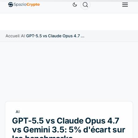
Ethereum
1 880,58 $US
Tether
0,9991 $US
BN
1.10%
ETH
↑1.90%
USDT
↑0.00%
Accueil
/
AI
/
GPT-5.5 vs Claude Opus 4.7 vs Gemini 3.5: 5% d'écart sur les benchmarks
AI
GPT-5.5 vs Claude Opus 4.7
vs Gemini 3.5: 5% d'écart sur