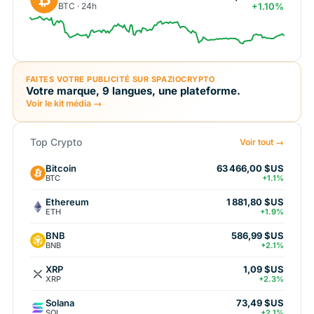
BTC · 24h
+1.10%
FAITES VOTRE PUBLICITÉ SUR SPAZIOCRYPTO
Votre marque, 9 langues, une plateforme.
Voir le kit média →
Top Crypto
Voir tout →
Bitcoin
63 466,00 $US
BTC
+1.1%
Ethereum
1 881,80 $US
ETH
+1.9%
BNB
586,99 $US
BNB
+2.1%
XRP
1,09 $US
XRP
+2.3%
Solana
73,49 $US
SOL
+2.1%