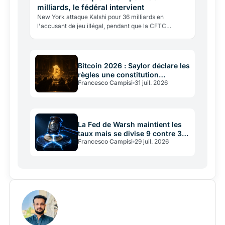
milliards, le fédéral intervient
New York attaque Kalshi pour 36 milliards en
l'accusant de jeu illégal, pendant que la CFTC
fédérale intervient pour bloquer l'État. Un conflit de
compétences…
Bitcoin 2026 : Saylor déclare les
règles une constitution
Francesco Campisi
31 juil. 2026
immuable
La Fed de Warsh maintient les
taux mais se divise 9 contre 3:
Francesco Campisi
29 juil. 2026
que risquent les crypto