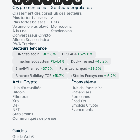
Cryptomonnaies
Secteurs populaires
Classement des coins
Hub des secteurs
Plus fortes hausses
AI
Plus fortes baisses
DeFi
Volume le plus élevé
Memecoins
À la une
Stablecoins
Convertisseur Crypto
Altcoin Season Index
RWA Tracker
Secteurs tendance
IDR Stablecoin
+902.8%
ERC 404
+525.6%
Time.fun Ecosystem
+154.4%
Duck-Themed
+45.2%
Emoji-Themed
+37.5%
Pons Launchpad
+29.6%
Binance Buildkey TGE
+15.7%
bStocks Ecosystem
+15.2%
Actu Crypto
Écosystème
Hub d'actualités
Hub de l'annuaire
Bitcoin
Entreprises
Ethereum
Personnes
Xrp
Produits
DeFi
Emplois Crypto
NFT
Événements
Stablecoins
Communiqués de presse
Guides
Guide Web3