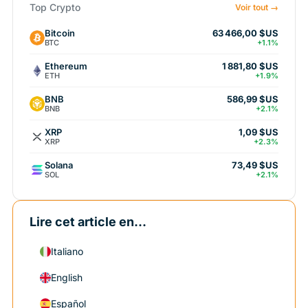
Top Crypto
Voir tout →
Bitcoin
63 466,00 $US
BTC
+1.1%
Ethereum
1 881,80 $US
ETH
+1.9%
BNB
586,99 $US
BNB
+2.1%
XRP
1,09 $US
XRP
+2.3%
Solana
73,49 $US
SOL
+2.1%
Lire cet article en...
Italiano
English
Español