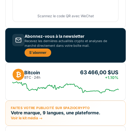
Scannez le code QR avec WeChat
Abonnez-vous à la newsletter
Recevez les dernières actualités crypto et analyses de
marché directement dans votre boîte mail.
S'abonner
63 466,00 $US
Bitcoin
₿
BTC · 24h
+1.10%
FAITES VOTRE PUBLICITÉ SUR SPAZIOCRYPTO
Votre marque, 9 langues, une plateforme.
Voir le kit média →