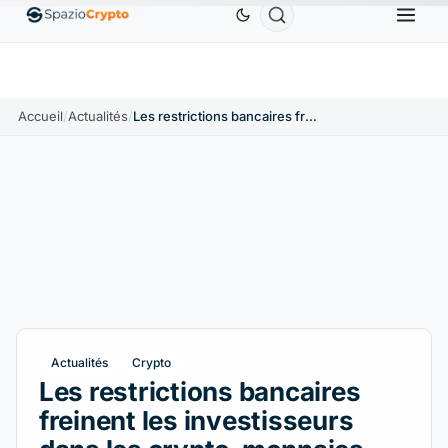
0,9991 $US
BNB
586,64 $US
USDC
0,9995 $US
SDT
↑0.00%
BNB
↑2.10%
USDC
↑
Accueil
/
Actualités
/
Les restrictions bancaires freinent les investisseurs dans les crypto-monnaies Royaume-Uni
Actualités
Crypto
Les restrictions bancaires
freinent les investisseurs