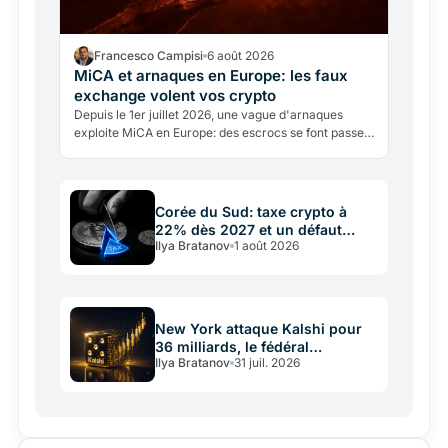
Francesco Campisi
6 août 2026
MiCA et arnaques en Europe: les faux
exchange volent vos crypto
Depuis le 1er juillet 2026, une vague d'arnaques
exploite MiCA en Europe: des escrocs se font passer
pour des exchanges ou l'AMF pour voler vos crypto.
Corée du Sud: taxe crypto à
22% dès 2027 et un défaut
Ilya Bratanov
1 août 2026
commun avec la France
New York attaque Kalshi pour
36 milliards, le fédéral
Ilya Bratanov
31 juil. 2026
intervient