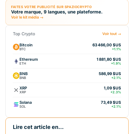
FAITES VOTRE PUBLICITÉ SUR SPAZIOCRYPTO
Votre marque, 9 langues, une plateforme.
Voir le kit média →
Top Crypto
Voir tout →
Bitcoin
63 466,00 $US
BTC
+1.1%
Ethereum
1 881,80 $US
ETH
+1.9%
BNB
586,99 $US
BNB
+2.1%
XRP
1,09 $US
XRP
+2.3%
Solana
73,49 $US
SOL
+2.1%
Lire cet article en...