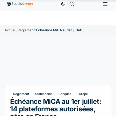
S
USDC
0,9995 $US
XRP
1,09 $US
Solana
↑2.10%
USDC
↑0.00%
XRP
↑2.30%
SOL
Accueil
/
Règlement
/
Échéance MiCA au 1er juillet: 14 plateformes autorisées, zéro en France
Règlement
Stablecoins
Banques
Europe
Échéance MiCA au 1er juillet:
14 plateformes autorisées,