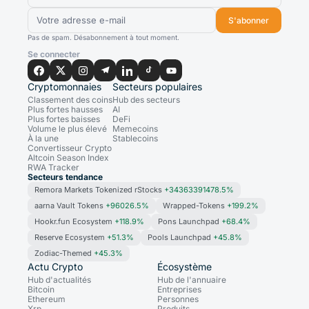
S'abonner
Pas de spam. Désabonnement à tout moment.
Se connecter
Cryptomonnaies
Secteurs populaires
Classement des coins
Hub des secteurs
Plus fortes hausses
AI
Plus fortes baisses
DeFi
Volume le plus élevé
Memecoins
À la une
Stablecoins
Convertisseur Crypto
Altcoin Season Index
RWA Tracker
Secteurs tendance
Remora Markets Tokenized rStocks
+34363391478.5%
aarna Vault Tokens
+96026.5%
Wrapped-Tokens
+199.2%
Hookr.fun Ecosystem
+118.9%
Pons Launchpad
+68.4%
Reserve Ecosystem
+51.3%
Pools Launchpad
+45.8%
Zodiac-Themed
+45.3%
Actu Crypto
Écosystème
Hub d'actualités
Hub de l'annuaire
Bitcoin
Entreprises
Ethereum
Personnes
Xrp
Produits