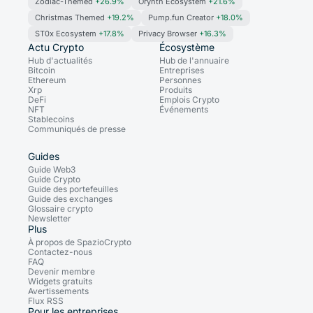
Zodiac-Themed
+26.9%
Orynth Ecosystem
+21.6%
Christmas Themed
+19.2%
Pump.fun Creator
+18.0%
ST0x Ecosystem
+17.8%
Privacy Browser
+16.3%
Actu Crypto
Écosystème
Hub d'actualités
Hub de l'annuaire
Bitcoin
Entreprises
Ethereum
Personnes
Xrp
Produits
DeFi
Emplois Crypto
NFT
Événements
Stablecoins
Communiqués de presse
Guides
Guide Web3
Guide Crypto
Guide des portefeuilles
Guide des exchanges
Glossaire crypto
Newsletter
Plus
À propos de SpazioCrypto
Contactez-nous
FAQ
Devenir membre
Widgets gratuits
Avertissements
Flux RSS
Pour les entreprises