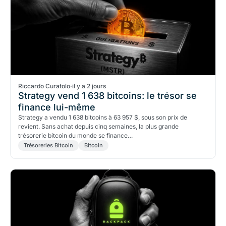
Riccardo Curatolo
·
il y a 2 jours
Strategy vend 1 638 bitcoins: le trésor se
finance lui-même
Strategy a vendu 1 638 bitcoins à 63 957 $, sous son prix de
revient. Sans achat depuis cinq semaines, la plus grande
trésorerie bitcoin du monde se finance…
Trésoreries Bitcoin
Bitcoin