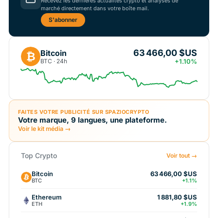
Recevez les dernières actualités crypto et analyses de
marché directement dans votre boîte mail.
S'abonner
63 466,00 $US
Bitcoin
₿
BTC · 24h
+1.10%
FAITES VOTRE PUBLICITÉ SUR SPAZIOCRYPTO
Votre marque, 9 langues, une plateforme.
Voir le kit média →
Top Crypto
Voir tout →
Bitcoin
63 466,00 $US
BTC
+1.1%
Ethereum
1 881,80 $US
ETH
+1.9%