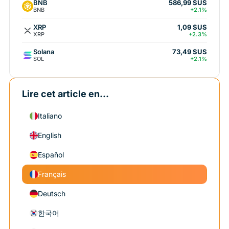
BNB
586,99 $US
BNB
+2.1%
XRP
1,09 $US
XRP
+2.3%
Solana
73,49 $US
SOL
+2.1%
Lire cet article en...
Italiano
English
Español
Français
Deutsch
한국어