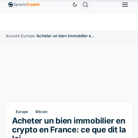
Ethereum
1 880,58 $US
Tether
0,9991 $US
BNB
.10%
ETH
↑1.90%
USDT
↑0.00%
Accueil
/
Europe
/
Acheter un bien immobilier en crypto en France: ce que dit la loi
Europe
Bitcoin
Acheter un bien immobilier en
crypto en France: ce que dit la