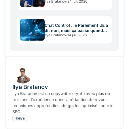
Ilya Bratanov
24 juil. 2026
Chat Control : le Parlement UE a
dit non, mais ça passe quand
Ilya Bratanov
14 juil. 2026
même
Ilya Bratanov
Ilya Bratanov est un copywriter crypto avec plus de
trois ans d’expérience dans la rédaction de revues
techniques approfondies, de guides optimisés pour le
SEO.
@ilya