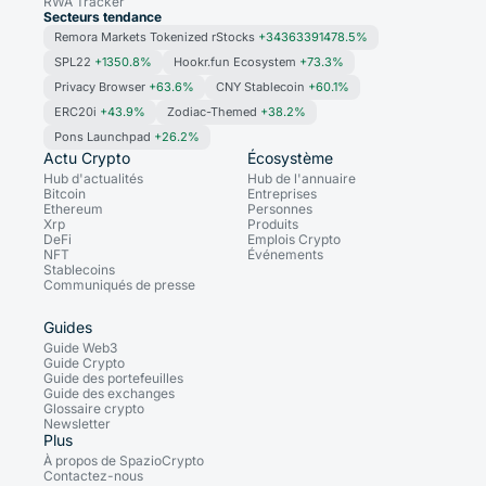
RWA Tracker
Secteurs tendance
Remora Markets Tokenized rStocks
+34363391478.5%
SPL22
+1350.8%
Hookr.fun Ecosystem
+73.3%
Privacy Browser
+63.6%
CNY Stablecoin
+60.1%
ERC20i
+43.9%
Zodiac-Themed
+38.2%
Pons Launchpad
+26.2%
Actu Crypto
Écosystème
Hub d'actualités
Hub de l'annuaire
Bitcoin
Entreprises
Ethereum
Personnes
Xrp
Produits
DeFi
Emplois Crypto
NFT
Événements
Stablecoins
Communiqués de presse
Guides
Guide Web3
Guide Crypto
Guide des portefeuilles
Guide des exchanges
Glossaire crypto
Newsletter
Plus
À propos de SpazioCrypto
Contactez-nous