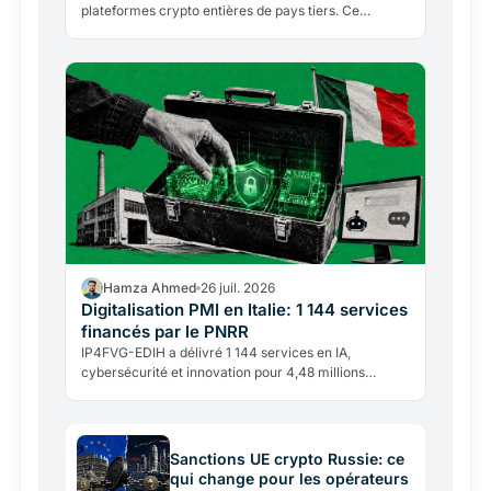
plateformes crypto entières de pays tiers. Ce
glissement vers l'interdiction par territoire redéfinit…
Hamza Ahmed
26 juil. 2026
Digitalisation PMI en Italie: 1 144 services
financés par le PNRR
IP4FVG-EDIH a délivré 1 144 services en IA,
cybersécurité et innovation pour 4,48 millions
d'euros. Près de 92% des bénéficiaires sont des
PME.
Sanctions UE crypto Russie: ce
qui change pour les opérateurs