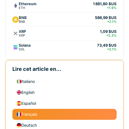
Ethereum
1 881,80 $US
ETH
+1.9%
BNB
586,99 $US
BNB
+2.1%
XRP
1,09 $US
XRP
+2.3%
Solana
73,49 $US
SOL
+2.1%
Lire cet article en...
Italiano
English
Español
Français
Deutsch