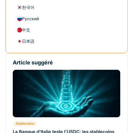
한국어
Русский
中文
日本語
Article suggéré
Stablecoins
La Banque d'Italie teste l'USDC: les stablecoins