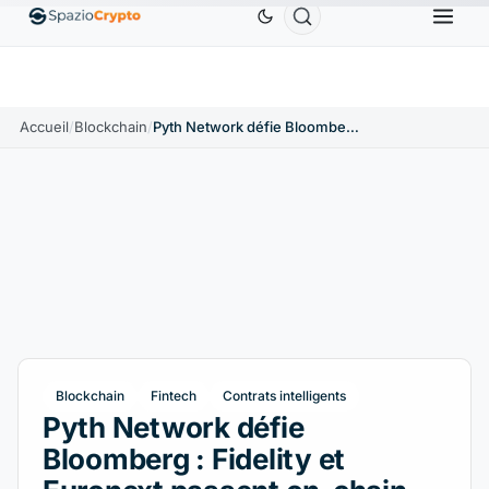
Ethereum
1 880,58 $US
Tether
0,9991 $US
BNB
5
ETH
↑1.90%
USDT
↑0.00%
BNB
Accueil
/
Blockchain
/
Pyth Network défie Bloomberg : Fidelity et Euronext passent on-chain
Blockchain
Fintech
Contrats intelligents
Pyth Network défie
Bloomberg : Fidelity et