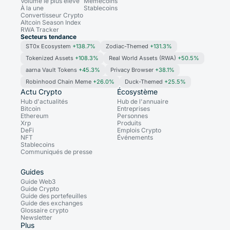
Volume le plus élevé
Memecoins
À la une
Stablecoins
Convertisseur Crypto
Altcoin Season Index
RWA Tracker
Secteurs tendance
ST0x Ecosystem
+138.7%
Zodiac-Themed
+131.3%
Tokenized Assets
+108.3%
Real World Assets (RWA)
+50.5%
aarna Vault Tokens
+45.3%
Privacy Browser
+38.1%
Robinhood Chain Meme
+26.0%
Duck-Themed
+25.5%
Actu Crypto
Écosystème
Hub d'actualités
Hub de l'annuaire
Bitcoin
Entreprises
Ethereum
Personnes
Xrp
Produits
DeFi
Emplois Crypto
NFT
Événements
Stablecoins
Communiqués de presse
Guides
Guide Web3
Guide Crypto
Guide des portefeuilles
Guide des exchanges
Glossaire crypto
Newsletter
Plus