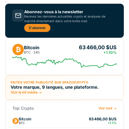
Abonnez-vous à la newsletter
Recevez les dernières actualités crypto et analyses de
marché directement dans votre boîte mail.
S'abonner
63 466,00 $US
Bitcoin
₿
BTC · 24h
+1.10%
FAITES VOTRE PUBLICITÉ SUR SPAZIOCRYPTO
Votre marque, 9 langues, une plateforme.
Voir le kit média →
Top Crypto
Voir tout →
Bitcoin
63 466,00 $US
BTC
+1.1%