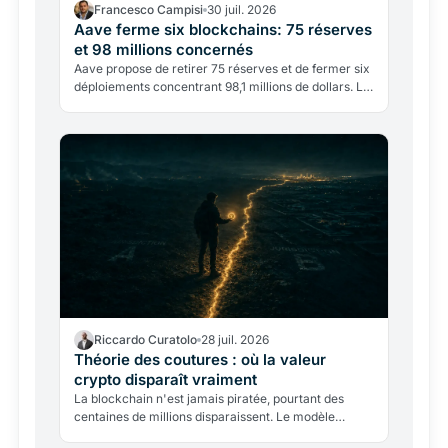
Francesco Campisi
30 juil. 2026
Aave ferme six blockchains: 75 réserves
et 98 millions concernés
Aave propose de retirer 75 réserves et de fermer six
déploiements concentrant 98,1 millions de dollars. Le
multichain entre dans sa phase de sélection.
Riccardo Curatolo
28 juil. 2026
Théorie des coutures : où la valeur
crypto disparaît vraiment
La blockchain n'est jamais piratée, pourtant des
centaines de millions disparaissent. Le modèle
SpazioCrypto identifie les trois coutures où la valeur