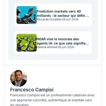
crypto…
Prediction markets vers 40
milliards : le secteur qui défie le
Riccardo Curatolo
28 juin 2026
marché baissier
NEAR vise la monnaie des
agents IA: ce que cela signifie
Hamza Ahmed
28 juin 2026
vraiment
Francesco Campisi
Francesco Campisi est un professionnel calabrais avec
une approche concrète, authentique et orientée vers
les résultats.