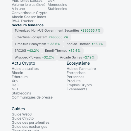
Plus fortes baisses
DeFi
Volume le plus élevé
Memecoins
À la une
Stablecoins
Convertisseur Crypto
Altcoin Season Index
RWA Tracker
Secteurs tendance
Tokenized Non-US Government Securities
+286665.7%
Etherfuse Ecosystem
+286665.7%
Time.fun Ecosystem
+138.6%
Zodiac-Themed
+56.7%
ERC20i
+43.2%
Emoji-Themed
+32.6%
Wrapped-Tokens
+32.2%
Arcade Games
+27.9%
Actu Crypto
Écosystème
Hub d'actualités
Hub de l'annuaire
Bitcoin
Entreprises
Ethereum
Personnes
Xrp
Produits
DeFi
Emplois Crypto
NFT
Événements
Stablecoins
Communiqués de presse
Guides
Guide Web3
Guide Crypto
Guide des portefeuilles
Guide des exchanges
Glossaire crypto