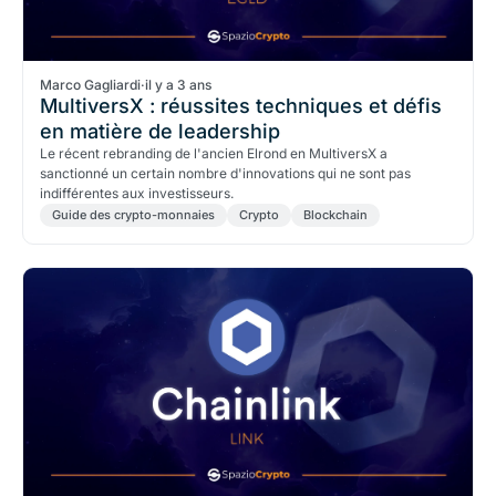
Marco Gagliardi
·
il y a 3 ans
MultiversX : réussites techniques et défis
en matière de leadership
Le récent rebranding de l'ancien Elrond en MultiversX a
sanctionné un certain nombre d'innovations qui ne sont pas
indifférentes aux investisseurs.
Guide des crypto-monnaies
Crypto
Blockchain