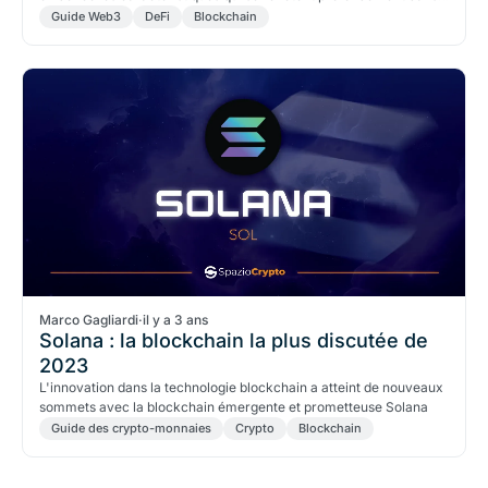
la dynamique de la finance numérique liée aux crypto-monnaies.
Guide Web3
DeFi
Blockchain
Marco Gagliardi
·
il y a 3 ans
Solana : la blockchain la plus discutée de
2023
L'innovation dans la technologie blockchain a atteint de nouveaux
sommets avec la blockchain émergente et prometteuse Solana
Guide des crypto-monnaies
Crypto
Blockchain