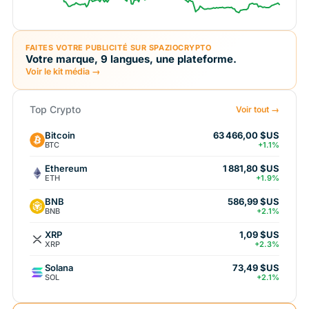
FAITES VOTRE PUBLICITÉ SUR SPAZIOCRYPTO
Votre marque, 9 langues, une plateforme.
Voir le kit média →
Top Crypto
Voir tout →
Bitcoin
63 466,00 $US
BTC
+1.1%
Ethereum
1 881,80 $US
ETH
+1.9%
BNB
586,99 $US
BNB
+2.1%
XRP
1,09 $US
XRP
+2.3%
Solana
73,49 $US
SOL
+2.1%