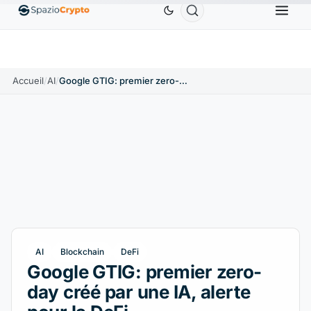
Ethereum
1 880,58 $US
Tether
0,9991 $US
BNB
.10%
ETH
↑1.90%
USDT
↑0.00%
Accueil
/
AI
/
Google GTIG: premier zero-day créé par une IA, alerte pour la DeFi
AI
Blockchain
DeFi
Google GTIG: premier zero-
day créé par une IA, alerte