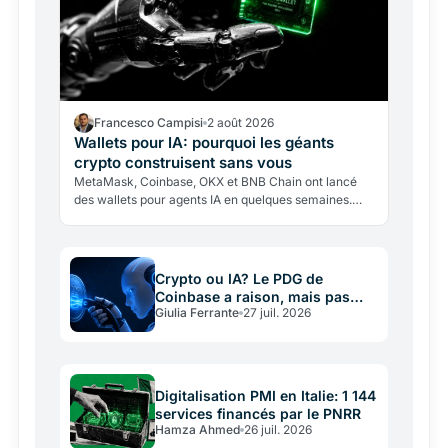
Francesco Campisi
2 août 2026
Wallets pour IA: pourquoi les géants
crypto construisent sans vous
MetaMask, Coinbase, OKX et BNB Chain ont lancé
des wallets pour agents IA en quelques semaines.
Pourquoi cette course, quels risques cache
l'enthousiasme?
Crypto ou IA? Le PDG de
Coinbase a raison, mais pas
Giulia Ferrante
27 juil. 2026
sans intérêt
Digitalisation PMI en Italie: 1 144
services financés par le PNRR
Hamza Ahmed
26 juil. 2026