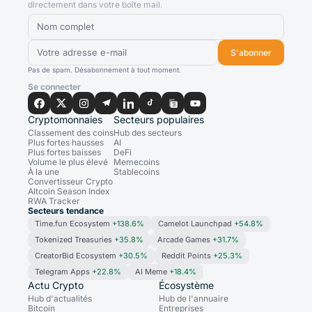
directement dans votre boîte mail.
S'abonner
Pas de spam. Désabonnement à tout moment.
Se connecter
Cryptomonnaies
Secteurs populaires
Classement des coins
Hub des secteurs
Plus fortes hausses
AI
Plus fortes baisses
DeFi
Volume le plus élevé
Memecoins
À la une
Stablecoins
Convertisseur Crypto
Altcoin Season Index
RWA Tracker
Secteurs tendance
Time.fun Ecosystem
+138.6%
Camelot Launchpad
+54.8%
Tokenized Treasuries
+35.8%
Arcade Games
+31.7%
CreatorBid Ecosystem
+30.5%
Reddit Points
+25.3%
Telegram Apps
+22.8%
AI Meme
+18.4%
Actu Crypto
Écosystème
Hub d'actualités
Hub de l'annuaire
Bitcoin
Entreprises