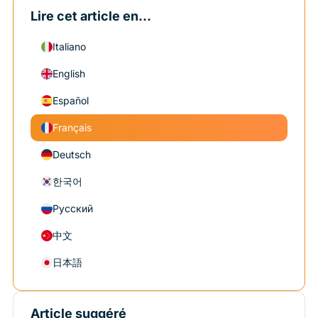
Lire cet article en...
Italiano
English
Español
Français
Deutsch
한국어
Русский
中文
日本語
Article suggéré