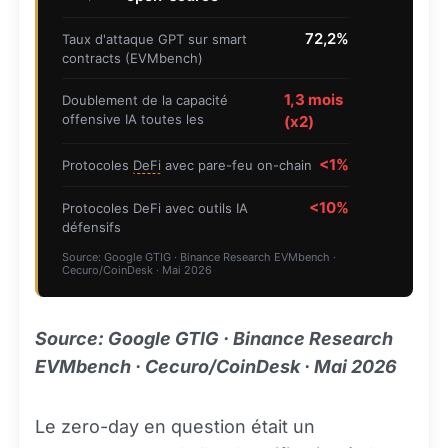
72,2%
Taux d'attaque GPT sur smart
contracts (EVMbench)
1,3 mois
Doublement de la capacité
offensive IA toutes les
(x2)
<1%
Protocoles
DeFi
avec pare-feu on-chain
<10%
Protocoles DeFi avec outils IA
défensifs
Source: Google GTIG · Binance Research EVMbench ·
Cecuro/CoinDesk · Mai 2026
Source: Google GTIG · Binance Research
EVMbench · Cecuro/CoinDesk · Mai 2026
Le zero-day en question était un