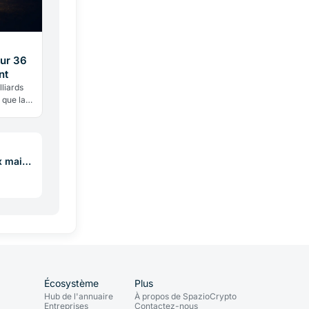
ur 36
nt
liards
 que la
uer
x mais
e 3: que
to
Écosystème
Plus
Hub de l'annuaire
À propos de SpazioCrypto
Entreprises
Contactez-nous