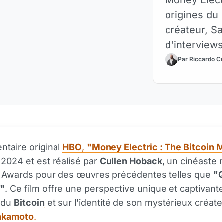
origines du 
créateur, S
d'interview
les spéculat
Par Riccardo C
Hal Finney,
taire original
HBO
,
"Money Electric : The Bitcoin 
2024 et est réalisé par
Cullen Hoback
, un cinéast
Awards pour des œuvres précédentes telles que
"Q
"
. Ce film offre une perspective unique et captivante
 du
Bitcoin
et sur l'identité de son mystérieux créate
akamoto
.