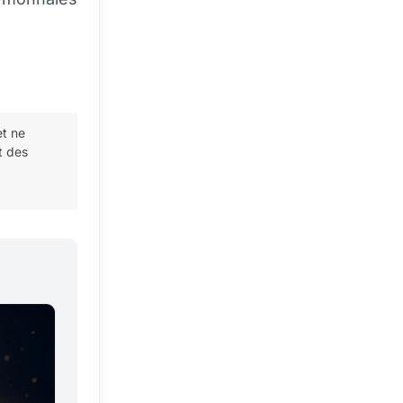
et ne
t des