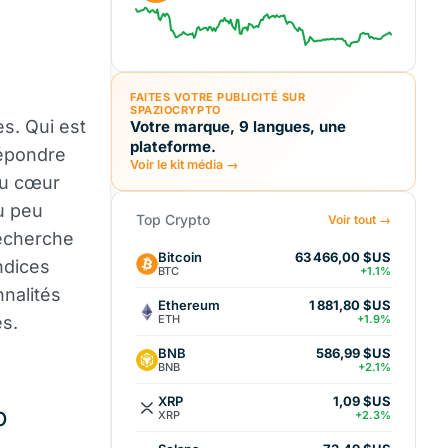
FAITES VOTRE PUBLICITÉ SUR
SPAZIOCRYPTO
s. Qui est
Votre marque, 9 langues, une
plateforme.
répondre
Voir le kit média →
u cœur
ru peu
Top Crypto
Voir tout →
echerche
Bitcoin
63 466,00 $US
ndices
BTC
+1.1%
nalités
Ethereum
1 881,80 $US
ETH
s.
+1.9%
BNB
586,99 $US
BNB
+2.1%
XRP
1,09 $US
o
XRP
+2.3%