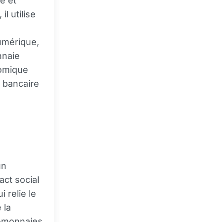
e et
l utilise
numérique,
nnaie
nomique
 bancaire
un
act social
 relie le
 la
o-monnaies