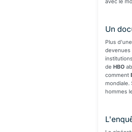
avec le m
Un docu
Plus d'une
devenues u
institutio
de
HBO
ab
comment
mondiale. 
hommes le
L'enqu