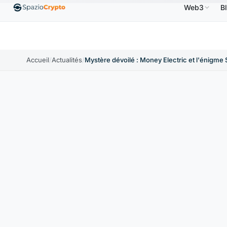
Web3
B
US
Ethereum
1 880,58 $US
Tether
0,9991 $US
↑1.10%
ETH
↑1.90%
USDT
↑0.00%
Accueil
/
Actualités
/
Mystère dévoilé : Money Electric et l'énigme