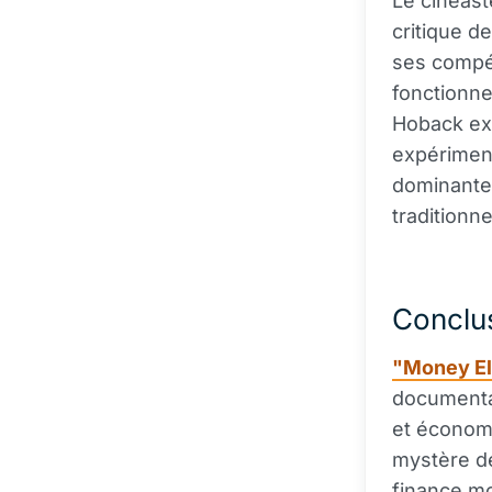
Le cinéas
critique d
ses compét
fonctionne
Hoback exp
expériment
dominante 
traditionne
Conclu
"Money Ele
documentai
et économi
mystère de
finance mo