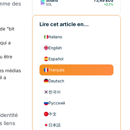
Solana
73,49 $US
omme des
SOL
+2.1%
Lire cet article en...
de "bit
Italiano
 qui a
English
u être
Español
Français
des médias
l a
Deutsch
한국어
Русский
中文
identité
s liens
日本語