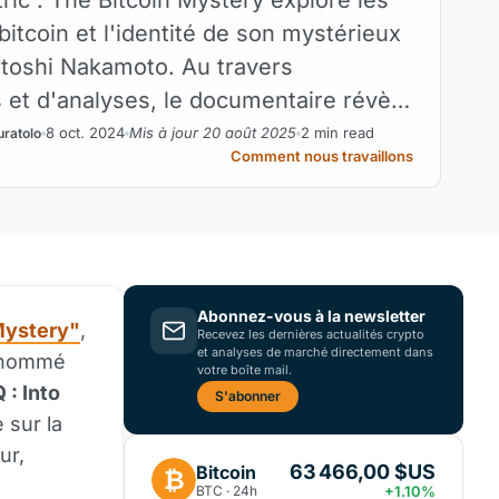
bitcoin et l'identité de son mystérieux
atoshi Nakamoto. Au travers
s et d'analyses, le documentaire révèle
ions sur des personnalités telles que
8 oct. 2024
Mis à jour 20 août 2025
2 min read
uratolo
Comment nous travaillons
 Nick Szabo et Craig Wright.
Abonnez-vous à la newsletter
Mystery"
,
Recevez les dernières actualités crypto
et analyses de marché directement dans
e nommé
votre boîte mail.
 : Into
S'abonner
 sur la
ur,
63 466,00 $US
Bitcoin
₿
BTC · 24h
+1.10%