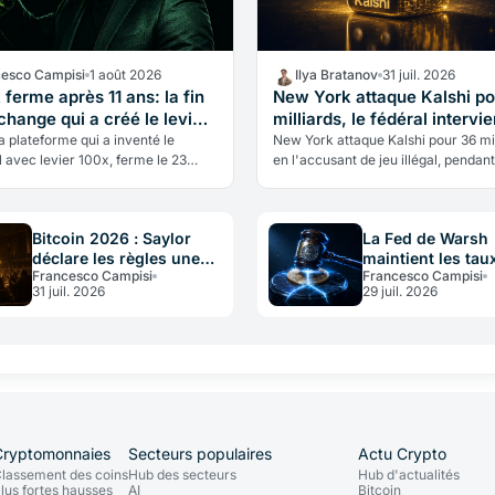
cesco Campisi
1 août 2026
Ilya Bratanov
31 juil. 2026
ferme après 11 ans: la fin
New York attaque Kalshi po
change qui a créé le levier
milliards, le fédéral intervie
a plateforme qui a inventé le
New York attaque Kalshi pour 36 mil
 avec levier 100x, ferme le 23
en l'accusant de jeu illégal, pendant
e 2026. Pas à cause d'un hack,
CFTC fédérale intervient pour bloq
 passé juridique lourd et d'un…
l'État. Un conflit de compétences…
Bitcoin 2026 : Saylor
La Fed de Warsh
déclare les règles une
maintient les tau
Francesco Campisi
Francesco Campisi
constitution immuable
se divise 9 contr
31 juil. 2026
29 juil. 2026
risquent les cryp
Cryptomonnaies
Secteurs populaires
Actu Crypto
lassement des coins
Hub des secteurs
Hub d'actualités
lus fortes hausses
AI
Bitcoin