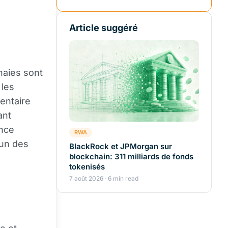
Article suggéré
naies sont
 les
entaire
ant
ance
RWA
'un des
BlackRock et JPMorgan sur
blockchain: 311 milliards de fonds
tokenisés
7 août 2026 · 6 min read