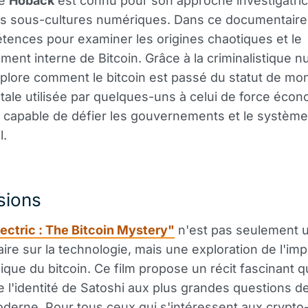
te
Hoback
est connu pour son approche investigatric
es sous-cultures numériques. Dans ce documentaire, i
ences pour examiner les origines chaotiques et le
ment interne de Bitcoin. Grâce à la criminalistique 
lore comment le bitcoin est passé du statut de mo
ale utilisée par quelques-uns à celui de force éco
capable de défier les gouvernements et le système
l.
sions
ctric : The Bitcoin Mystery"
n'est pas seulement 
re sur la technologie, mais une exploration de l'imp
que du bitcoin. Ce film propose un récit fascinant qui
 l'identité de Satoshi aux plus grandes questions de
derne. Pour tous ceux qui s'intéressent aux crypt