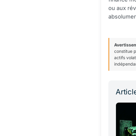
ou aux rév
absolumen
Avertisse
constitue 
actifs vola
indépendan
Articl