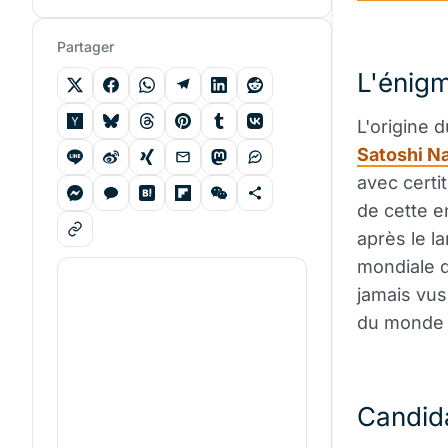
Partager
L'énig
L'origine 
Satoshi N
avec certi
de cette e
après le 
mondiale q
jamais vus
du monde 
Candid