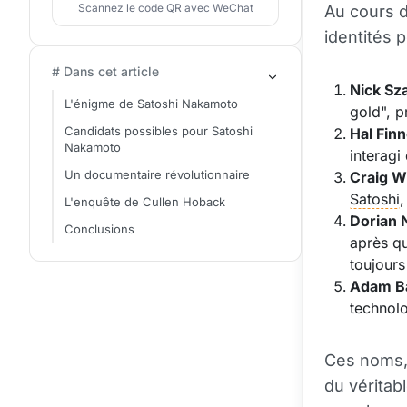
Scannez le code QR avec WeChat
Au cours 
identités 
# Dans cet article
Nick Sz
L'énigme de Satoshi Nakamoto
gold", p
Candidats possibles pour Satoshi
Hal Fin
Nakamoto
interag
Un documentaire révolutionnaire
Craig W
Satoshi
,
L'enquête de Cullen Hoback
Dorian
Conclusions
après qu
toujours
Adam B
technol
Ces noms, 
du véritab