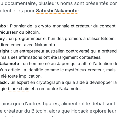
du documentaire, plusieurs noms sont présentés c
potentielles pour
Satoshi Nakamoto
:
abo
: Pionnier de la crypto-monnaie et créateur du concept 
récurseur du bitcoin.
ney
: un programmeur et l'un des premiers à utiliser Bitcoin,
i directement avec Nakamoto.
right
: un entrepreneur australien controversé qui a prétend
 mais ses affirmations ont été largement contestées.
 Nakamoto
: un homme né au Japon qui a attiré l'attention 
'un article l'a identifié comme le mystérieux créateur, mais i
 nié toute implication.
ack
: un expert en cryptographie qui a aidé à développer la
ogie
blockchain
et a rencontré Nakamoto.
ainsi que d'autres figures, alimentent le débat sur l'
le créateur du Bitcoin, alors que Hoback explore leur