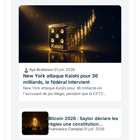
d'un…
Ilya Bratanov
31 juil. 2026
New York attaque Kalshi pour 36
milliards, le fédéral intervient
New York attaque Kalshi pour 36 milliards en
l'accusant de jeu illégal, pendant que la CFTC
fédérale intervient pour bloquer l'État. Un conflit de
compétences…
Bitcoin 2026 : Saylor déclare les
règles une constitution
Francesco Campisi
31 juil. 2026
immuable