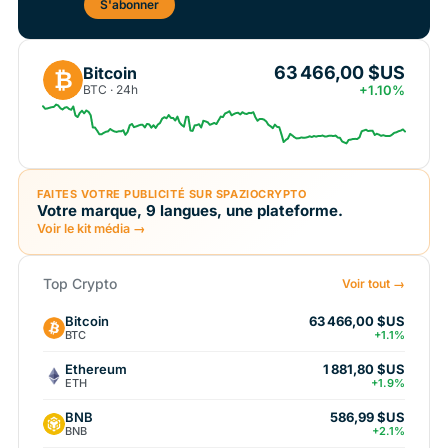
S'abonner
63 466,00 $US
Bitcoin
₿
BTC · 24h
+1.10%
FAITES VOTRE PUBLICITÉ SUR SPAZIOCRYPTO
Votre marque, 9 langues, une plateforme.
Voir le kit média →
Top Crypto
Voir tout →
Bitcoin
63 466,00 $US
BTC
+1.1%
Ethereum
1 881,80 $US
ETH
+1.9%
BNB
586,99 $US
BNB
+2.1%