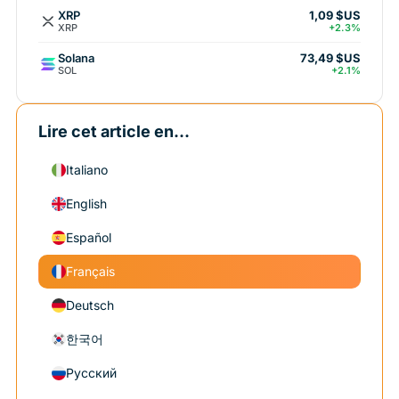
XRP
1,09 $US
XRP
+2.3%
Solana
73,49 $US
SOL
+2.1%
Lire cet article en...
Italiano
English
Español
Français
Deutsch
한국어
Русский