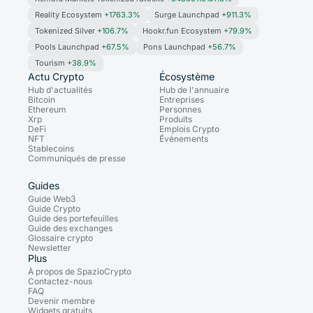
Reality Ecosystem
+1763.3%
Surge Launchpad
+911.3%
Tokenized Silver
+106.7%
Hookr.fun Ecosystem
+79.9%
Pools Launchpad
+67.5%
Pons Launchpad
+56.7%
Tourism
+38.9%
Actu Crypto
Écosystème
Hub d'actualités
Hub de l'annuaire
Bitcoin
Entreprises
Ethereum
Personnes
Xrp
Produits
DeFi
Emplois Crypto
NFT
Événements
Stablecoins
Communiqués de presse
Guides
Guide Web3
Guide Crypto
Guide des portefeuilles
Guide des exchanges
Glossaire crypto
Newsletter
Plus
À propos de SpazioCrypto
Contactez-nous
FAQ
Devenir membre
Widgets gratuits