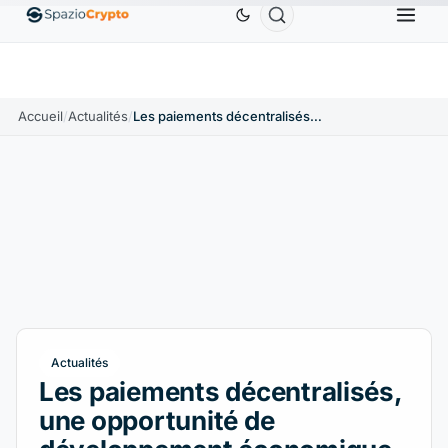
0,9991 $US
BNB
586,64 $US
USDC
0,9995 $US
USDT
↑0.00%
BNB
↑2.10%
USDC
↑
Accueil
/
Actualités
/
Les paiements décentralisés, une opportunité de développement économique
Actualités
Les paiements décentralisés,
une opportunité de