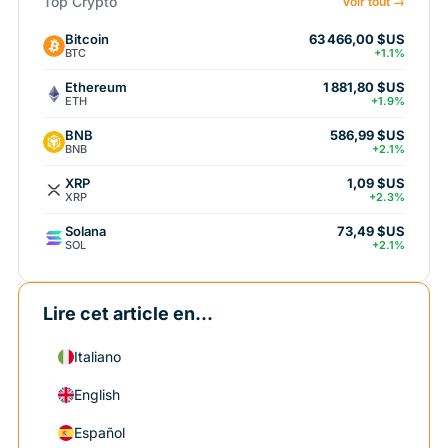
Top Crypto
Voir tout →
Bitcoin
63 466,00 $US
BTC
+1.1%
Ethereum
1 881,80 $US
ETH
+1.9%
BNB
586,99 $US
BNB
+2.1%
XRP
1,09 $US
XRP
+2.3%
Solana
73,49 $US
SOL
+2.1%
Lire cet article en...
Italiano
English
Español