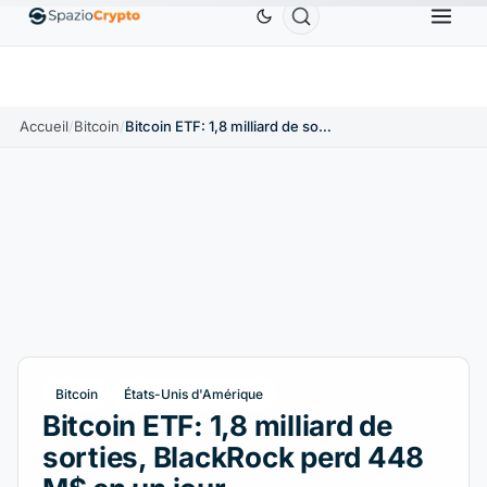
Ethereum
1 880,58 $US
Tether
0,9991 $US
BNB
10%
ETH
↑1.90%
USDT
↑0.00%
BN
Accueil
/
Bitcoin
/
Bitcoin ETF: 1,8 milliard de sorties, BlackRock perd 448 M$ en un jour
Bitcoin
États-Unis d'Amérique
Bitcoin ETF: 1,8 milliard de
sorties, BlackRock perd 448