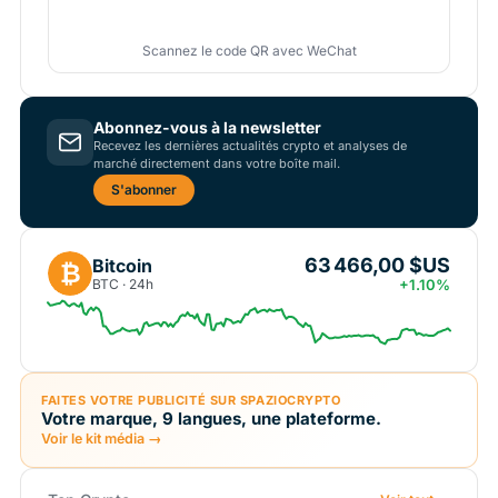
Scannez le code QR avec WeChat
Abonnez-vous à la newsletter
Recevez les dernières actualités crypto et analyses de
marché directement dans votre boîte mail.
S'abonner
63 466,00 $US
Bitcoin
₿
BTC · 24h
+1.10%
FAITES VOTRE PUBLICITÉ SUR SPAZIOCRYPTO
Votre marque, 9 langues, une plateforme.
Voir le kit média →