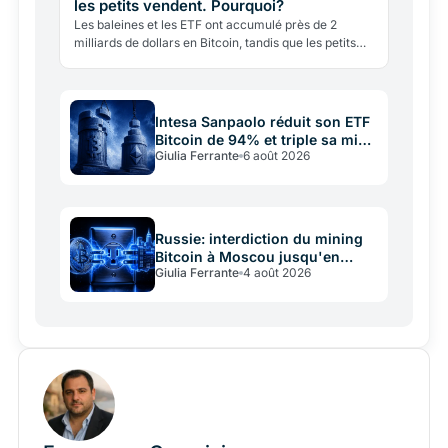
les petits vendent. Pourquoi?
Les baleines et les ETF ont accumulé près de 2
milliards de dollars en Bitcoin, tandis que les petits
investisseurs vendent. Pourtant, le prix reste sous
65…
Intesa Sanpaolo réduit son ETF
Bitcoin de 94% et triple sa mise
Giulia Ferrante
6 août 2026
sur Ethereum
Russie: interdiction du mining
Bitcoin à Moscou jusqu'en
Giulia Ferrante
4 août 2026
2032