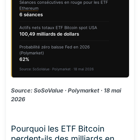
Séances consécutives en rouge pour les ETF
Ethereum
6 séances
Actifs nets totaux ETF Bitcoin spot USA
100,49 milliards de dollars
Probabilité zéro baisse Fed en 2026
(Polymarket)
62%
Source: SoSoValue · Polymarket · 18 mai 2026
Source: SoSoValue · Polymarket · 18 mai
2026
Pourquoi les ETF Bitcoin
perdent-ils des milliards en