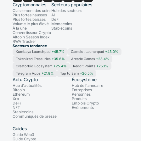
Cryptomonnaies
Secteurs populaires
Classement des coins
Hub des secteurs
Plus fortes hausses
AI
Plus fortes baisses
DeFi
Volume le plus élevé
Memecoins
À la une
Stablecoins
Convertisseur Crypto
Altcoin Season Index
RWA Tracker
Secteurs tendance
Kumbaya Launchpad
+45.7%
Camelot Launchpad
+43.0%
Tokenized Treasuries
+35.6%
Arcade Games
+28.4%
CreatorBid Ecosystem
+25.4%
Reddit Points
+25.1%
Telegram Apps
+21.8%
Tap to Earn
+20.5%
Actu Crypto
Écosystème
Hub d'actualités
Hub de l'annuaire
Bitcoin
Entreprises
Ethereum
Personnes
Xrp
Produits
DeFi
Emplois Crypto
NFT
Événements
Stablecoins
Communiqués de presse
Guides
Guide Web3
Guide Crypto