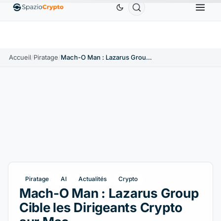
Ethereum
1 880,58 $US
Tether
0,9991 $US
BNB
0%
ETH
↑1.90%
USDT
↑0.00%
BN
Accueil
/
Piratage
/
Mach-O Man : Lazarus Group Cible les Dirigeants Crypto sur Mac
Piratage
AI
Actualités
Crypto
Mach-O Man : Lazarus Group
Cible les Dirigeants Crypto