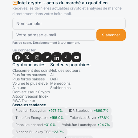
Intel crypto + actus du marché au quotidien
Recevez les dernières actualités crypto et analyses de marché
directement dans votre boîte mail.
S'abonner
Pas de spam. Désabonnement à tout moment.
Se connecter
Cryptomonnaies
Secteurs populaires
Classement des coins
Hub des secteurs
Plus fortes hausses
AI
Plus fortes baisses
DeFi
Volume le plus élevé
Memecoins
À la une
Stablecoins
Convertisseur Crypto
Altcoin Season Index
RWA Tracker
Secteurs tendance
Flaunch Ecosystem
+975.7%
IDR Stablecoin
+899.7%
Time.fun Ecosystem
+155.0%
Tokenized Silver
+77.8%
Pons Launchpad
+31.9%
Yoink.fun Launchpad
+24.7%
Binance Buildkey TGE
+23.7%