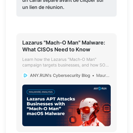
un canal séparé avant de cliquer sur
un lien de réunion.
Lazarus "Mach-O Man" Malware:
What CISOs Need to Know
Learn how the Lazarus "Mach-O Man"
campaign targets businesses, and how SOC
leaders can reduce credential theft and data
ANY.RUN's Cybersecurity Blog
Mauro Eldritch
exposure risk.