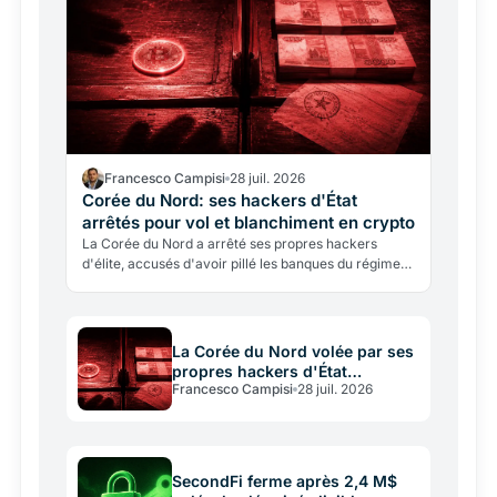
Francesco Campisi
28 juil. 2026
Corée du Nord: ses hackers d'État
arrêtés pour vol et blanchiment en crypto
La Corée du Nord a arrêté ses propres hackers
d'élite, accusés d'avoir pillé les banques du régime
et blanchi le butin en crypto. Une affaire qui éclaire
le…
La Corée du Nord volée par ses
propres hackers d'État
Francesco Campisi
28 juil. 2026
recyclant en crypto
SecondFi ferme après 2,4 M$