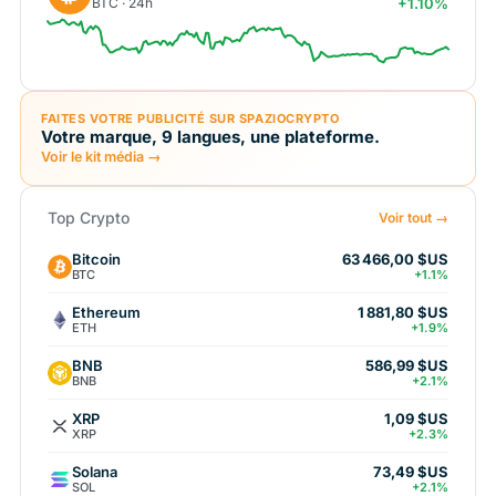
BTC · 24h
+1.10%
FAITES VOTRE PUBLICITÉ SUR SPAZIOCRYPTO
Votre marque, 9 langues, une plateforme.
Voir le kit média →
Top Crypto
Voir tout →
Bitcoin
63 466,00 $US
BTC
+1.1%
Ethereum
1 881,80 $US
ETH
+1.9%
BNB
586,99 $US
BNB
+2.1%
XRP
1,09 $US
XRP
+2.3%
Solana
73,49 $US
SOL
+2.1%