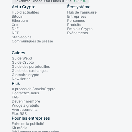
Tokenized Closed-End Funds (CEFs)
+23.6%
Actu Crypto
Écosystème
Hub d'actualités
Hub de l'annuaire
Bitcoin
Entreprises
Ethereum
Personnes
Xrp
Produits
DeFi
Emplois Crypto
NFT
Événements
Stablecoins
Communiqués de presse
Guides
Guide Web3
Guide Crypto
Guide des portefeuilles
Guide des exchanges
Glossaire crypto
Newsletter
Plus
À propos de SpazioCrypto
Contactez-nous
FAQ
Devenir membre
Widgets gratuits
Avertissements
Flux RSS
Pour les entreprises
Faire de la publicité
Kit média
Référencez votre entreprise